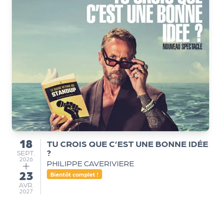
Q
ui
s
o
m
m
e
s
-
n
o
18
TU CROIS QUE C’EST UNE BONNE IDÉE
u
du
?
SEPTEMBRE
SEPT.
s
2026
PHILIPPE CAVERIVIERE
?
23
au
Bientôt complet !
N
AVRIL
AVR.
e
2027
w
sl