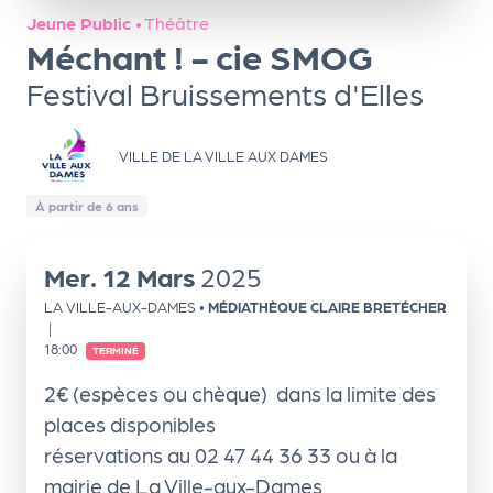
ns
Jeune Public
•
Théâtre
Méchant ! - cie SMOG
PR
O
Festival Bruissements d'Elles
G!
VILLE DE LA VILLE AUX DAMES
PR
O
À partir de 6 ans
G!
Le
Mer.
12
Mars
2025
Ma
LA VILLE-AUX-DAMES
•
MÉDIATHÈQUE CLAIRE BRETÉCHER
|
g
18:00
TERMINÉ
Sui
2€ (espèces ou chèque) dans la limite des
vr
places disponibles
réservations au 02 47 44 36 33 ou à la
e
mairie de La Ville-aux-Dames