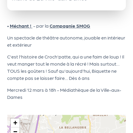
le
PR
O
•
Méchant !
- par la
Compagnie SMOG
G!
Un spectacle de théâtre autonome, jouable en intérieur
N
et extérieur
os
C'est l'histoire de Croch'patte, qui a une faim de loup ! Il
se
veut manger tout le monde à la récré ! Mais surtout…
rvi
TOUS les goûters ! Sauf qu'aujourd'hui, Biquette ne
ce
compte pas se laisser faire… Dès 6 ans
s
Mercredi 12 mars à 18h - Médiathèque de la Ville-aux-
Dames
L
e
k
+
it
−