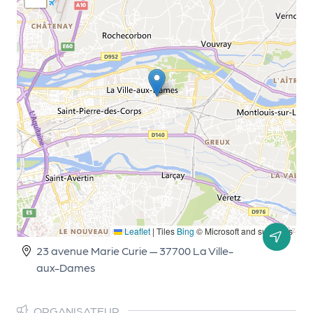
d
e
l'
o
r
g
a
n
i
s
Leaflet
|
Tiles
Bing
© Microsoft and suppliers
a
23 avenue Marie Curie — 37700 La Ville-
t
aux-Dames
e
u
ORGANISATEUR