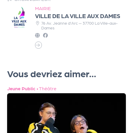
r
MAIRIE
VILLE DE LA VILLE AUX DAMES
76 Av. Jeanne d'Arc — 37700 La Ville-aux-
Dames
P
r
o
p
o
s
Vous devriez aimer...
e
r
u
Jeune Public
•
Théâtre
n
é
v
è
n
e