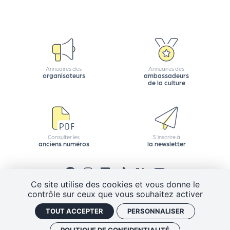
e
tt
e
r
Annuaires des
Annuaires des
organisateurs
ambassadeurs
de la culture
Consulter les
S'inscrire à
anciens numéros
la newsletter
Ce site utilise des cookies et vous donne le
contrôle sur ceux que vous souhaitez activer
CGV
Mentions légales
Plan de site
TOUT ACCEPTER
PERSONNALISER
Politique de confidentialité
Gestion des cookies
J'ai un code promo
Retrouver vos commandes