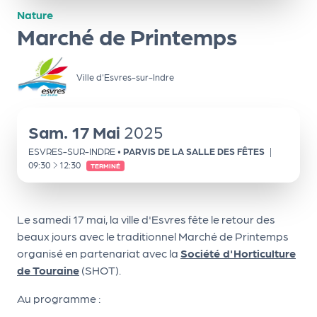
ns
Nature
Marché de Printemps
PR
O
G!
Ville d'Esvres-sur-Indre
PR
O
Sam.
17
Mai
2025
G!
ESVRES-SUR-INDRE
•
PARVIS DE LA SALLE DES FÊTES
|
À
09:30
12:30
TERMINÉ
Le
Ma
g
Le samedi 17 mai, la ville d'Esvres fête le retour des
beaux jours avec le traditionnel Marché de Printemps
Sui
organisé en partenariat avec la
Société d'Horticulture
vr
de Touraine
(SHOT).
e
Au programme :