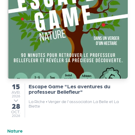
m
e
n
t
A
n
n
u
a
ir
15
e
Escape Game "Les aventures du
du
professeur Bellefleur"
d
AVRIL
AVR.
2026
e
La Riche
•
Verger de l'asssociaton La Belle et La
28
au
s
Blette
OCTOBRE
OCT.
o
2026
r
g
Nature