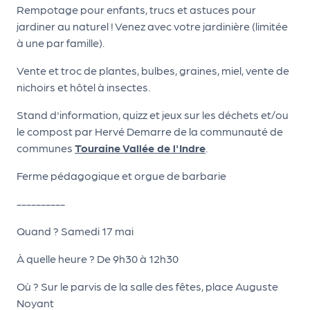
le
Rempotage pour enfants, trucs et astuces pour
PR
jardiner au naturel ! Venez avec votre jardinière (limitée
O
à une par famille).
G!
Vente et troc de plantes, bulbes, graines, miel, vente de
nichoirs et hôtel à insectes.
N
os
Stand d'information, quizz et jeux sur les déchets et/ou
le compost par Hervé Demarre de la communauté de
se
communes
Touraine Vallée de l'Indre
.
rvi
Ferme pédagogique et orgue de barbarie
ce
s
----------
Quand ? Samedi 17 mai
L
e
À quelle heure ? De 9h30 à 12h30
k
Où ? Sur le parvis de la salle des fêtes, place Auguste
it
Noyant