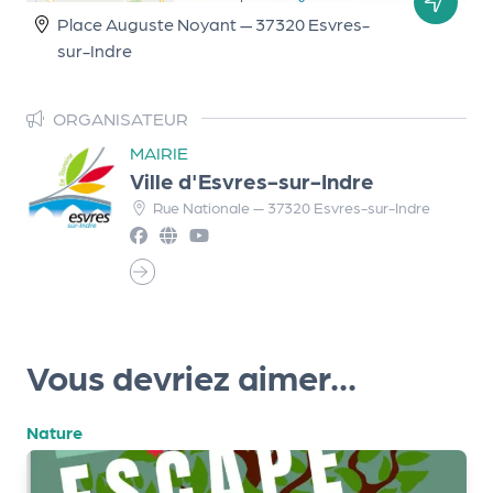
r
Place Auguste Noyant — 37320 Esvres-
sur-Indre
P
ORGANISATEUR
r
MAIRIE
o
Ville d'Esvres-sur-Indre
p
Rue Nationale — 37320 Esvres-sur-Indre
o
s
e
r
u
n
Vous devriez aimer...
é
v
è
Nature
n
e