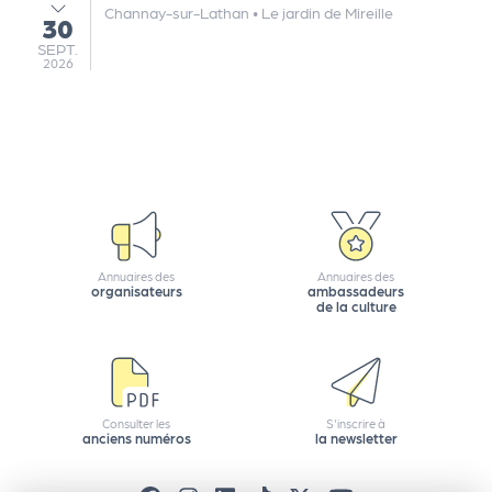
e
Channay-sur-Lathan
•
Le jardin de Mireille
30
au
tt
SEPTEMBRE
SEPT.
e
2026
r
Annuaires des
Annuaires des
organisateurs
ambassadeurs
de la culture
Consulter les
S'inscrire à
anciens numéros
la newsletter