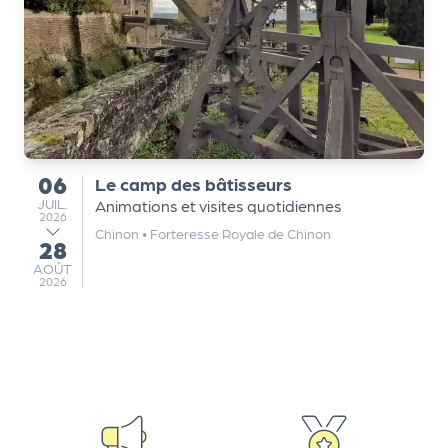
Q
ui
s
o
m
m
e
06
Le camp des bâtisseurs
du
s
JUILLET
JUIL.
Animations et visites quotidiennes
2026
-
Chinon
•
Forteresse Royale de Chinon
n
28
au
o
AOÛT
AOÛT
2026
u
s
?
N
e
w
sl