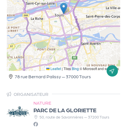
d
e
l'
o
r
g
a
Leaflet
|
Tiles
Bing
© Microsoft and suppliers
n
78 rue Bernard Palissy — 37000 Tours
i
s
ORGANISATEUR
a
NATURE
t
PARC DE LA GLORIETTE
e
50, route de Savonnières — 37200 Tours
u