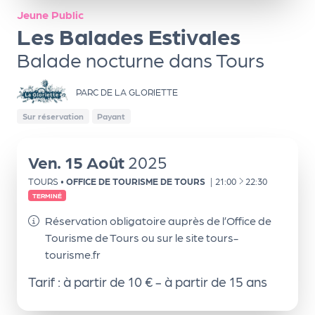
ns
Jeune Public
Les Balades Estivales
PR
O
Balade nocturne dans Tours
G!
PARC DE LA GLORIETTE
PR
Sur réservation
Payant
O
G!
Ven.
15
Août
2025
Le
À
TOURS
•
OFFICE DE TOURISME DE TOURS
|
21:00
22:30
Ma
TERMINÉ
g
Réservation obligatoire auprès de l’Office de
Tourisme de Tours ou sur le site tours-
Sui
tourisme.fr
vr
Tarif :
à partir de 10 € - à partir de 15 ans
e