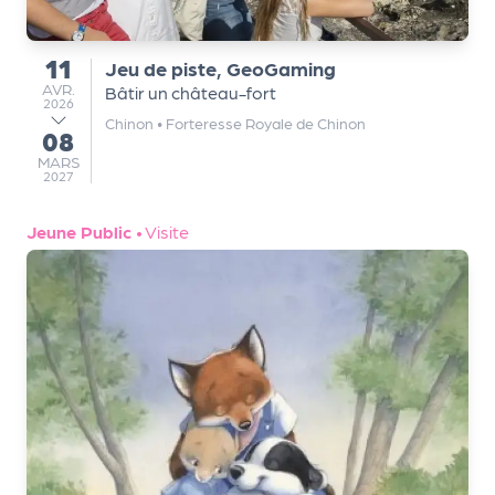
m
e
11
Jeu de piste, GeoGaming
n
du
AVRIL
AVR.
Bâtir un château-fort
t
2026
Chinon
•
Forteresse Royale de Chinon
08
au
A
MARS
MARS
n
2027
n
u
Jeune Public
•
Visite
a
ir
e
d
e
s
o
r
g