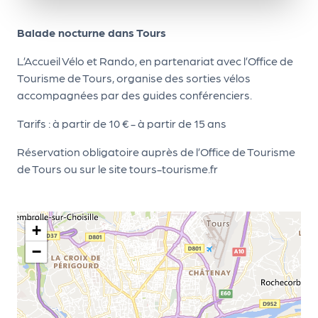
le
PR
Balade nocturne dans Tours
O
L’Accueil Vélo et Rando, en partenariat avec l’Office de
G!
Tourisme de Tours, organise des sorties vélos
N
accompagnées par des guides conférenciers.
os
Tarifs : à partir de 10 € - à partir de 15 ans
se
Réservation obligatoire auprès de l’Office de Tourisme
rvi
de Tours ou sur le site tours-tourisme.fr
ce
s
+
L
−
e
k
it