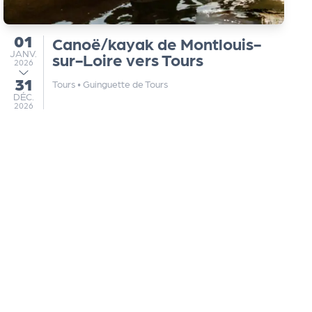
01
Canoë/kayak de Montlouis-
du
JANVIER
JANV.
sur-Loire vers Tours
2026
31
au
Tours
•
Guinguette de Tours
DÉCEMBRE
DÉC.
2026