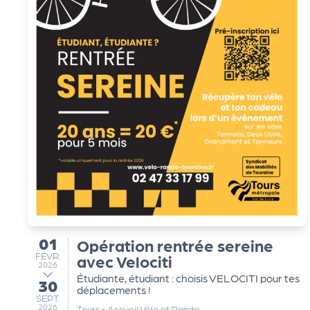
s
s
er
vi
c
e
01
s
Opération rentrée sereine
du
FÉVRIER
FÉVR.
avec Velociti
2026
Étudiante, étudiant : choisis VELOCITI pour tes
30
au
déplacements !
L
SEPTEMBRE
SEPT.
2026
Tours
•
Accueil Vélo et Rando