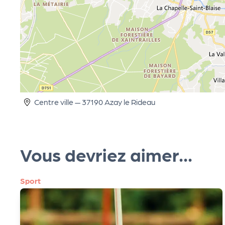
cti
on
s
P
Centre ville — 37190 Azay le Rideau
R
O
Vous devriez aimer...
G!
Sport
P