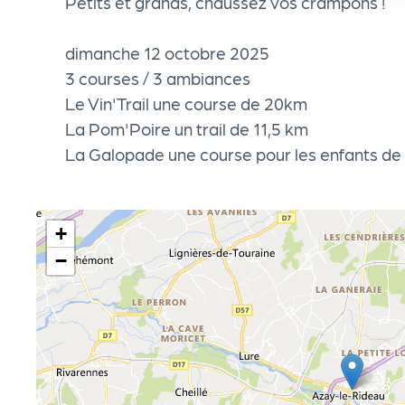
Petits et grands, chaussez vos crampons !
e
dimanche 12 octobre 2025
n
3 courses / 3 ambiances
Le Vin'Trail une course de 20km
d
La Pom'Poire un trail de 11,5 km
La Galopade une course pour les enfants de
a
Le
+
−
s
sé
le