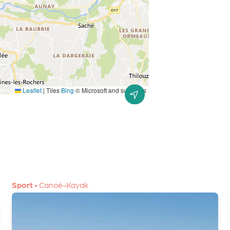
Leaflet
|
Tiles
Bing
© Microsoft and suppliers
Sport
•
Canoé-Kayak