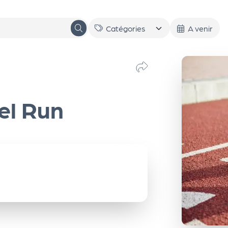
A venir
el Run