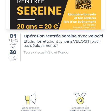
a
r
t
e
n
a
01
Opération rentrée sereine avec Velociti
ir
du
FÉVRIER
FÉVR.
Étudiante, étudiant : choisis VELOCITI pour
e
2026
tes déplacements !
s
30
au
Tours
•
Accueil Vélo et Rando
SEPTEMBRE
SEPT.
2026
Annuaires des
Annuaires des
organisateurs
ambassadeurs