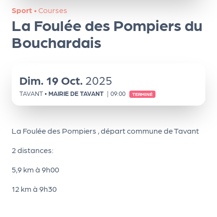
ns
Sport
•
Courses
La Foulée des Pompiers du
PR
O
Bouchardais
G!
PR
Dim.
19
Oct.
2025
O
TAVANT
•
MAIRIE DE TAVANT
|
09:00
TERMINÉ
G!
Le
La Foulée des Pompiers , départ commune de Tavant
Ma
g
2 distances:
Sui
5,9 km à 9h00
vr
12 km à 9h30
e