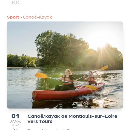
a
2026
r
t
Sport
•
Canoé-Kayak
e
n
a
ir
e
s
01
Canoë/kayak de Montlouis-sur-Loire
du
vers Tours
JANVIER
JANV.
2026