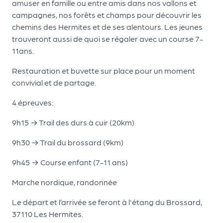
le
amuser en famille ou entre amis dans nos vallons et
PR
campagnes, nos forêts et champs pour découvrir les
chemins des Hermites et de ses alentours. Les jeunes
O
trouveront aussi de quoi se régaler avec un course 7-
G!
11ans.
N
Restauration et buvette sur place pour un moment
os
convivial et de partage.
se
4 épreuves:
rvi
9h15 → Trail des durs à cuir (20km)
ce
9h30 → Trail du brossard (9km)
s
9h45 → Course enfant (7-11 ans)
L
Marche nordique, randonnée
e
k
Le départ et l’arrivée se feront à l'étang du Brossard,
37110 Les Hermites.
it