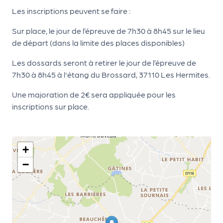
d
Les inscriptions peuvent se faire :
e
Sur place, le jour de l’épreuve de 7h30 à 8h45 sur le lieu
l'
de départ (dans la limite des places disponibles)
o
Les dossards seront à retirer le jour de l’épreuve de
r
7h30 à 8h45 à l'étang du Brossard, 37110 Les Hermites.
g
Une majoration de 2€ sera appliquée pour les
a
inscriptions sur place.
n
i
+
s
−
a
t
e
u