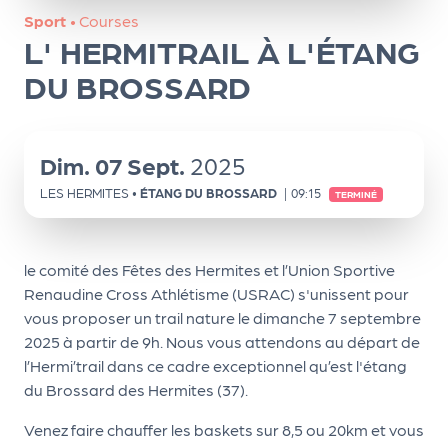
ns
Sport
•
Courses
L' HERMITRAIL À L'ÉTANG
PR
O
DU BROSSARD
G!
PR
Dim.
07
Sept.
2025
O
LES HERMITES
•
ÉTANG DU BROSSARD
|
09:15
TERMINÉ
G!
Le
le comité des Fêtes des Hermites et l’Union Sportive
Ma
Renaudine Cross Athlétisme (USRAC) s'unissent pour
g
vous proposer un trail nature le dimanche 7 septembre
2025 à partir de 9h. Nous vous attendons au départ de
Sui
l’Hermi’trail dans ce cadre exceptionnel qu’est l'étang
vr
du Brossard des Hermites (37).
e
Venez faire chauffer les baskets sur 8,5 ou 20km et vous