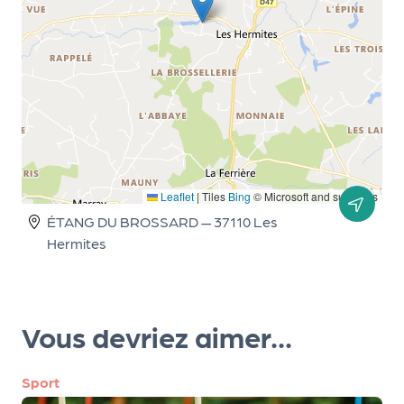
r
P
r
o
p
o
Leaflet
|
Tiles
Bing
© Microsoft and suppliers
s
e
ÉTANG DU BROSSARD — 37110 Les
r
Hermites
u
n
é
Vous devriez aimer...
v
è
n
Sport
e