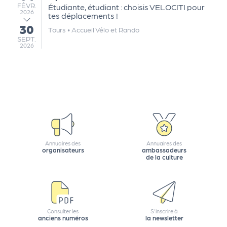
FÉVRIER
e
FÉVR.
Étudiante, étudiant : choisis VELOCITI pour
2026
tes déplacements !
tt
30
au
Tours
•
Accueil Vélo et Rando
e
SEPTEMBRE
SEPT.
r
2026
Annuaires des
Annuaires des
organisateurs
ambassadeurs
de la culture
Consulter les
S'inscrire à
anciens numéros
la newsletter