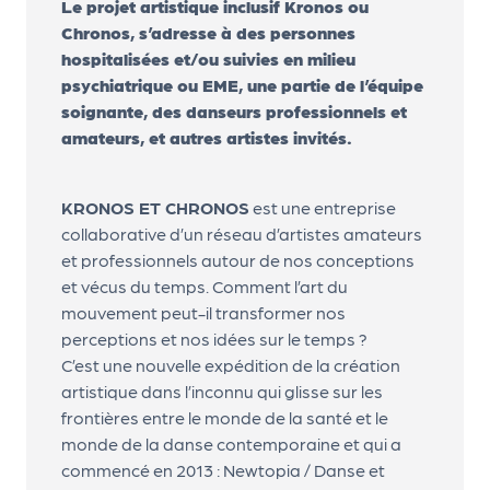
le
Le projet artistique inclusif Kronos ou
PR
Chronos, s’adresse à des personnes
hospitalisées et/ou suivies en milieu
O
psychiatrique ou EME, une partie de l’équipe
G!
soignante, des danseurs professionnels et
amateurs, et autres artistes invités.
N
os
KRONOS ET CHRONOS
est une entreprise
se
collaborative d’un réseau d’artistes amateurs
rvi
et professionnels autour de nos conceptions
ce
et vécus du temps. Comment l’art du
mouvement peut-il transformer nos
s
perceptions et nos idées sur le temps ?
C’est une nouvelle expédition de la création
L
artistique dans l’inconnu qui glisse sur les
e
frontières entre le monde de la santé et le
k
monde de la danse contemporaine et qui a
commencé en 2013 : Newtopia / Danse et
it