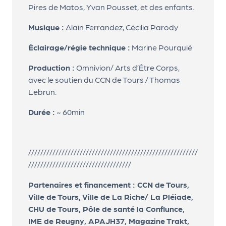
a
Pires de Matos, Yvan Pousset, et des enfants.
n
is
Musique :
Alain Ferrandez, Cécilia Parody
a
Éclairage/régie technique :
Marine Pourquié
t
e
Production :
Omnivion/ Arts d’Être Corps,
u
avec le soutien du CCN de Tours / Thomas
r
Lebrun.
s
Durée :
~ 60min
L
e
cl
////////////////////////////////////////////////////////
u
//////////////////////////////////
b
d
Partenaires et financement : CCN de Tours,
e
Ville de Tours, Ville de La Riche/ La Pléiade,
s
CHU de Tours, Pôle de santé la Conflunce,
p
IME de Reugny, APAJH37, Magazine Trakt,