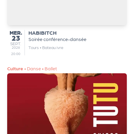
MERCREDI
MER.
HABIBITCH
23
Soirée conférence-dansée
SEPTEMBRE
SEPT.
Tours
•
Bateau ivre
2026
20:00
Culture
•
Danse
•
Ballet