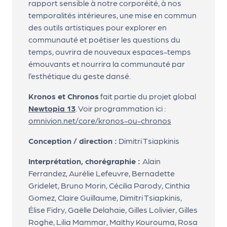
rapport sensible à notre corporéité, à nos
m
temporalités intérieures, une mise en commun
e
des outils artistiques pour explorer en
n
communauté et poétiser les questions du
t
temps, ouvrira de nouveaux espaces-temps
émouvants et nourrira la communauté par
A
l’esthétique du geste dansé.
n
n
Kronos et Chronos
fait partie du projet global
u
Newtopia 13
. Voir programmation ici :
a
omnivion.net/core/kronos-ou-chronos
ir
Conception / direction :
Dimitri Tsiapkinis
e
d
Interprétation, chorégraphie :
Alain
e
Ferrandez, Aurélie Lefeuvre, Bernadette
s
Gridelet, Bruno Morin, Cécilia Parody, Cinthia
o
Gomez, Claire Guillaume, Dimitri Tsiapkinis,
r
Élise Fidry, Gaëlle Delahaie, Gilles Lolivier, Gilles
g
Roghe, Lilia Mammar, Maïthy Kourouma, Rosa