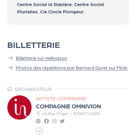
a
Centre Social la Rabière, Centre Social
r
Plurielles, Cie Cincle Plongeur.
t
e
n
a
BILLETTERIE
ir
e
Billetterie sur Helloasso
s
Photos des répétitions par Bernard Duret sur Flickr
ORGANISATEUR
ARTISTE-COMPAGNIE
COMPAGNIE OMNIVION
40 Rue Origet — 37000 TOURS