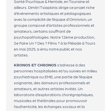
Santé Psychique & Mentale, en Touraine et
d
ailleurs. Dimitri Tsiapkinis dirige ce projet riche
e
d’événements artistiques et pédagogiques
avec la complicité de l’équipe d’Omnivion, un
l'
groupe composé d’artistes professionnels et
o
amateurs, certains souffrant de
r
psychopathologies. Notre 12ème production,
Se Faire Un ? Des ? Films ? à la Pléiade à Tours
g
en mai 2025, a ému notre public et nos
a
artistes.
n
KRONOS ET CHRONOS
s’adresse à des
i
personnes hospitalisées et/ou suivies en milieu
s
psychiatrique ou EME, une partie de l’équipe
soignante, des danseurs professionnels et
a
amateurs, et autres artistes invités. Un
t
laboratoire d’explorations chorégraphiques,
e
musicales et théâtrales pour promouvoir
l’authenticité, les échanges sociaux et la
u