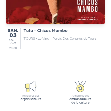
SAMEDI
SAM.
Tutu - Chicos Mambo
03
TOURS
•
Le Vinci - Palais Des Congrès de Tours
OCTOBRE
OCT.
2026
20:00
Annuaires des
Annuaires des
organisateurs
ambassadeurs
de la culture