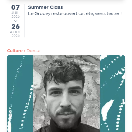
e
07
Summer Class
du
tt
JUILLET
JUIL.
Le Groovy reste ouvert cet été, viens tester !
2026
e
26
r
au
AOÛT
AOÛT
2026
Culture
•
Danse