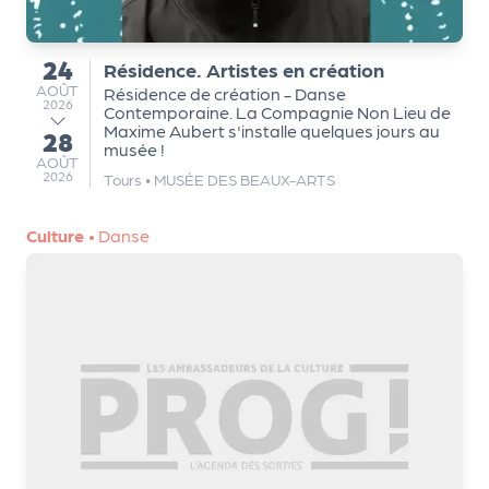
24
Résidence. Artistes en création
du
AOÛT
AOÛT
Résidence de création - Danse
2026
Contemporaine. La Compagnie Non Lieu de
Maxime Aubert s'installe quelques jours au
28
au
musée !
AOÛT
AOÛT
2026
Tours
•
MUSÉE DES BEAUX-ARTS
Culture
•
Danse