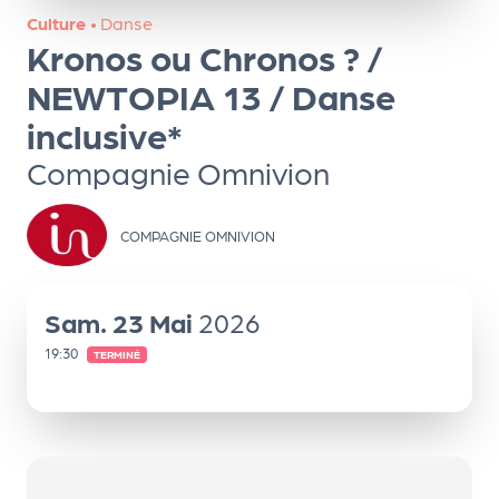
ns
Culture
•
Danse
Kronos ou Chronos ? /
PR
O
NEWTOPIA 13 / Danse
G!
inclusive*
Compagnie Omnivion
PR
O
G!
COMPAGNIE OMNIVION
Le
Ma
Sam.
23
Mai
2026
g
19:30
TERMINÉ
Sui
vr
e