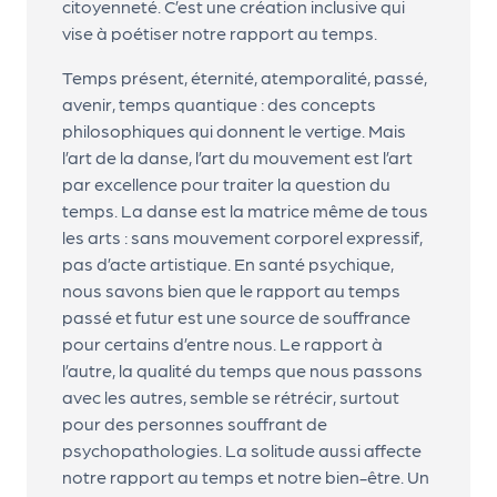
citoyenneté. C’est une création inclusive qui
r
vise à poétiser notre rapport au temps.
Temps présent, éternité, atemporalité, passé,
avenir, temps quantique : des concepts
P
philosophiques qui donnent le vertige. Mais
r
l’art de la danse, l’art du mouvement est l’art
o
par excellence pour traiter la question du
p
temps. La danse est la matrice même de tous
o
les arts : sans mouvement corporel expressif,
s
pas d’acte artistique. En santé psychique,
e
nous savons bien que le rapport au temps
r
passé et futur est une source de souffrance
u
pour certains d’entre nous. Le rapport à
n
l’autre, la qualité du temps que nous passons
é
avec les autres, semble se rétrécir, surtout
v
pour des personnes souffrant de
è
psychopathologies. La solitude aussi affecte
n
notre rapport au temps et notre bien-être. Un
e