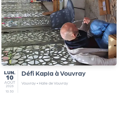
LUNDI
Défi Kapla à Vouvray
LUN.
10
AOÛT
AOÛT
Vouvray
•
Halle de Vouvray
2026
10:30