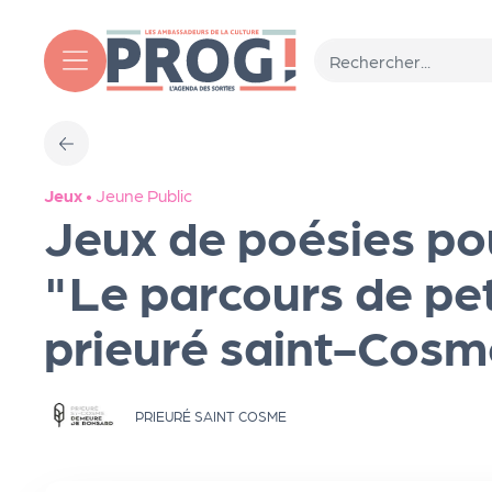
Aller au contenu principal
T
Jeux
•
Jeune Public
o
Jeux de poésies pou
ut
"Le parcours de pet
prieuré saint-Cosm
l'
a
PRIEURÉ SAINT COSME
g