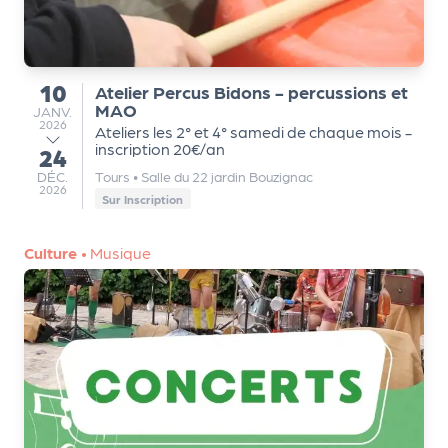
d
e
l'
10
Atelier Percus Bidons - percussions et
du
MAO
JANVIER
JANV.
o
2026
Ateliers les 2° et 4° samedi de chaque mois -
r
inscription 20€/an
24
au
DÉCEMBRE
DÉC.
Tours
•
Salle du 22 jardin Bouzignac
g
2026
Sur Inscription
a
n
Culture
•
Musique
i
s
a
t
e
u