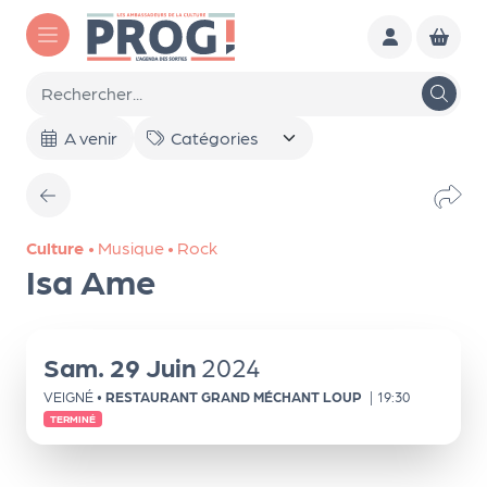
Aller au contenu principal
To
A venir
ut
l'a
ge
nd
Culture
•
Musique
•
Rock
Isa Ame
a
Le
s
Sam.
29
Juin
2024
sél
VEIGNÉ
•
RESTAURANT GRAND MÉCHANT LOUP
|
19:30
TERMINÉ
ec
tio