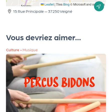
le
Leaflet
|
Tiles
Bing
© Microsoft and suppliers
PR
15 Rue Principale — 37250 Veigné
O
G!
N
Vous devriez aimer...
os
se
Culture
•
Musique
rvi
ce
s
L
e
k
it