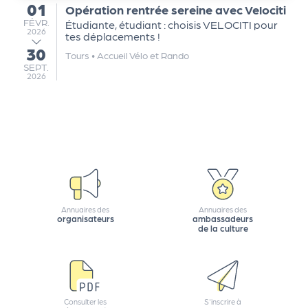
01
Opération rentrée sereine avec Velociti
du
Q
FÉVRIER
FÉVR.
Étudiante, étudiant : choisis VELOCITI pour
2026
ui
tes déplacements !
30
s
au
Tours
•
Accueil Vélo et Rando
SEPTEMBRE
SEPT.
o
2026
m
m
e
s
-
n
o
u
Annuaires des
Annuaires des
s
organisateurs
ambassadeurs
de la culture
?
N
e
w
sl
Consulter les
S'inscrire à