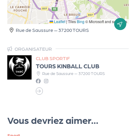
d
e
Leaflet
|
Tiles
Bing
© Microsoft and suppliers
l'
Rue de Saussure — 37200 TOURS
o
r
ORGANISATEUR
g
CLUB SPORTIF
a
TOURS KINBALL CLUB
Rue de Saussure — 37200 TOURS
n
i
s
a
t
Vous devriez aimer...
e
u
Sport