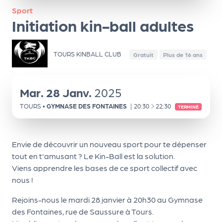
ns
Sport
Initiation kin-ball adultes
PR
O
G!
TOURS KINBALL CLUB
Gratuit
Plus de 16 ans
PR
O
Mar.
28
Janv.
2025
G!
À
TOURS
•
GYMNASE DES FONTAINES
|
20:30
22:30
TERMINÉ
Le
Ma
Envie de découvrir un nouveau sport pour te dépenser
g
tout en t'amusant ? Le Kin-Ball est la solution.
Viens apprendre les bases de ce sport collectif avec
Sui
nous !
vr
Rejoins-nous le mardi 28 janvier à 20h30 au Gymnase
e
des Fontaines, rue de Saussure à Tours.