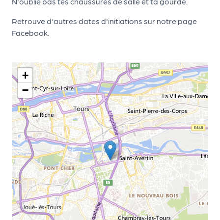
le
N'oublie pas tes chaussures de salle et ta gourde.
PR
Retrouve d'autres dates d'initiations sur notre page
O
Facebook.
G!
N
+
os
−
se
rvi
ce
s
L
e
k
it