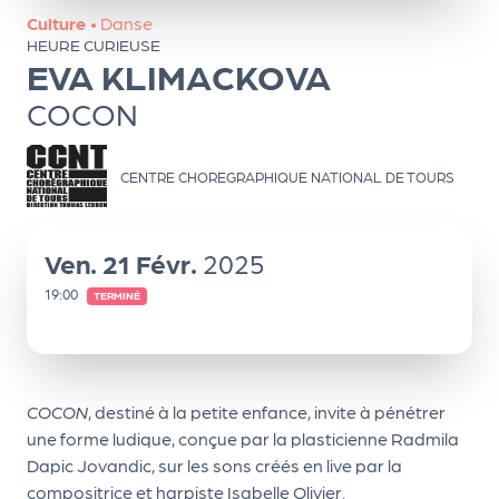
ns
Culture
•
Danse
HEURE CURIEUSE
PR
EVA KLIMACKOVA
O
COCON
G!
PR
CENTRE CHOREGRAPHIQUE NATIONAL DE TOURS
O
G!
Ven.
21
Févr.
2025
Le
19:00
TERMINÉ
Ma
g
Sui
COCON
, destiné à la petite enfance, invite à pénétrer
vr
une forme ludique, conçue par la plasticienne Radmila
e
Dapic Jovandic, sur les sons créés en live par la
compositrice et harpiste Isabelle Olivier.