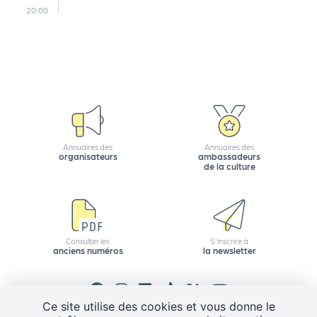
a
20:00
r
t
e
n
a
ir
e
s
Annuaires des
Annuaires des
organisateurs
ambassadeurs
de la culture
Consulter les
S'inscrire à
anciens numéros
la newsletter
Ce site utilise des cookies et vous donne le