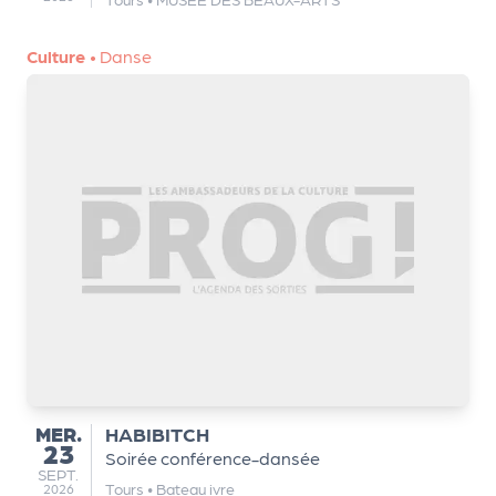
a
n
is
Culture
•
Danse
a
t
e
u
r
s
L
e
cl
u
b
d
e
MERCREDI
MER.
HABIBITCH
s
23
Soirée conférence-dansée
p
SEPTEMBRE
SEPT.
Tours
•
Bateau ivre
2026