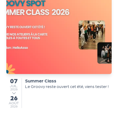
r
P
r
o
p
o
s
e
r
u
07
Summer Class
du
n
JUILLET
JUIL.
Le Groovy reste ouvert cet été, viens tester !
2026
é
v
26
au
è
AOÛT
AOÛT
2026
n
e