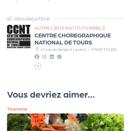
le
PR
O
ORGANISATEUR
G!
AUTRE LIEUX INSTITUTIONNELS
CENTRE CHOREGRAPHIQUE
N
NATIONAL DE TOURS
os
47 rue du Sergent Leclerc — 37000 TOURS
se
rvi
ce
s
Vous devriez aimer...
L
e
Tourisme
k
it