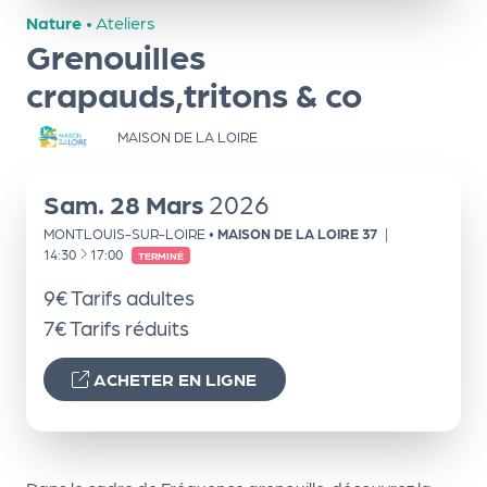
ns
Nature
•
Ateliers
Grenouilles
PR
O
crapauds,tritons & co
G!
MAISON DE LA LOIRE
PR
O
Sam.
28
Mars
2026
G!
MONTLOUIS-SUR-LOIRE
•
MAISON DE LA LOIRE 37
|
À
14:30
17:00
TERMINÉ
Le
9€ Tarifs adultes
Ma
7€ Tarifs réduits
g
Sui
ACHETER EN LIGNE
vr
e