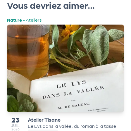
Vous devriez aimer...
r
Nature
•
Ateliers
P
r
o
p
o
s
e
r
u
n
é
v
è
23
Atelier Tisane
du
n
JUILLET
JUIL.
Le Lys dans la vallée : du roman à la tasse
e
2026