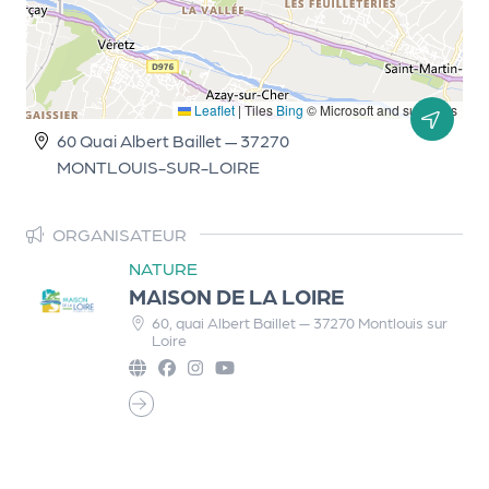
d
e
l'
Leaflet
|
Tiles
Bing
© Microsoft and suppliers
o
60 Quai Albert Baillet — 37270
r
MONTLOUIS-SUR-LOIRE
g
a
ORGANISATEUR
n
NATURE
MAISON DE LA LOIRE
i
60, quai Albert Baillet — 37270 Montlouis sur
s
Loire
a
t
e
u