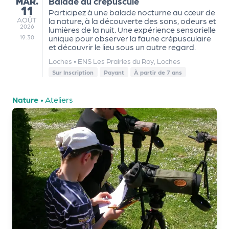
MARDI
a
MAR.
Balade au crépuscule
11
Participez à une balade nocturne au cœur de
n
AOÛT
AOÛT
la nature, à la découverte des sons, odeurs et
is
2026
lumières de la nuit. Une expérience sensorielle
a
unique pour observer la faune crépusculaire
19:30
et découvrir le lieu sous un autre regard.
t
e
Loches
•
ENS Les Prairies du Roy, Loches
Sur Inscription
Payant
À partir de 7 ans
u
r
s
Nature
•
Ateliers
L
e
cl
u
b
d
e
s
p