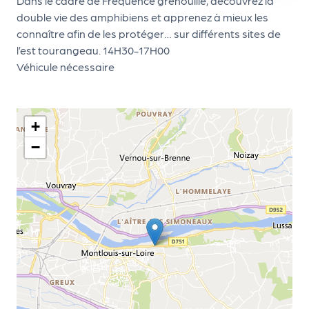
le
Dans le cadre de Fréquence grenouille, découvrez la
double vie des amphibiens et apprenez à mieux les
PR
connaître afin de les protéger… sur différents sites de
O
l’est tourangeau. 14H30-17H00
G!
Véhicule nécessaire
N
os
+
se
−
rvi
ce
s
L
e
k
it