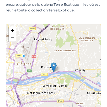
encore, autour de la galerie Terre Exotique – lieu où est
r
réunie toute la collection Terre Exotique.
P
r
+
o
−
p
o
s
e
r
u
n
é
v
è
n
e