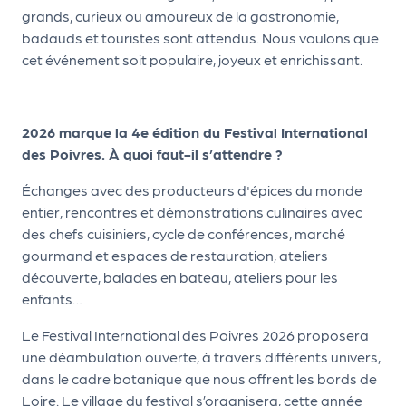
grands, curieux ou amoureux de la gastronomie,
d
badauds et touristes sont attendus. Nous voulons que
e
cet événement soit populaire, joyeux et enrichissant.
l'
o
2026 marque la 4e édition du Festival International
r
des Poivres. À quoi faut-il s’attendre ?
g
Échanges avec des producteurs d'épices du monde
a
entier, rencontres et démonstrations culinaires avec
n
des chefs cuisiniers, cycle de conférences, marché
i
gourmand et espaces de restauration, ateliers
découverte, balades en bateau, ateliers pour les
s
enfants…
a
Le Festival International des Poivres 2026 proposera
t
une déambulation ouverte, à travers différents univers,
e
dans le cadre botanique que nous offrent les bords de
u
Loire. Le village du festival s’organisera, cette année