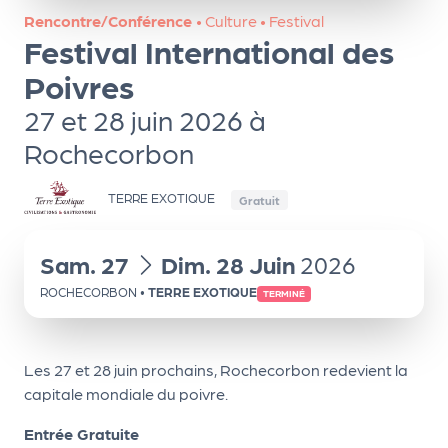
ns
Rencontre/Conférence
•
Culture
•
Festival
Festival International des
PR
O
Poivres
G!
27 et 28 juin 2026 à
Rochecorbon
PR
O
TERRE EXOTIQUE
Gratuit
G!
Le
du
au
Sam.
27
Dim.
28
Juin
2026
Ma
ROCHECORBON
•
TERRE EXOTIQUE
TERMINÉ
g
Sui
Les 27 et 28 juin prochains, Rochecorbon redevient la
vr
capitale mondiale du poivre.
e
Entrée Gratuite