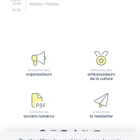
Noizay
•
Noizay
2026
10:30
Annuaires des
Annuaires des
organisateurs
ambassadeurs
de la culture
Consulter les
S'inscrire à
anciens numéros
la newsletter