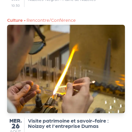
e
10:30
tt
e
Culture
•
Rencontre/Conférence
r
MERCREDI
MER.
Visite patrimoine et savoir-faire :
26
Noizay et l'entreprise Dumas
AOÛT
AOÛT