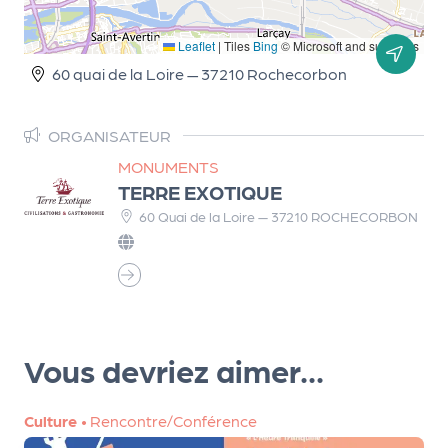
m
e
Leaflet
|
Tiles
Bing
© Microsoft and suppliers
n
60 quai de la Loire — 37210 Rochecorbon
t
ORGANISATEUR
A
n
MONUMENTS
n
TERRE EXOTIQUE
u
60 Quai de la Loire — 37210 ROCHECORBON
a
ir
e
d
e
s
Vous devriez aimer...
o
r
Culture
•
Rencontre/Conférence
g