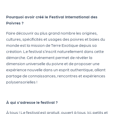
le
PR
O
Pourquoi avoir créé le Festival International des
Poivres ?
G!
Faire découvrir au plus grand nombre les origines,
N
cultures, spécificités et usages des poivres et baies du
os
monde est la mission de Terre Exotique depuis sa
se
création. Le festival s’inscrit naturellement dans cette
démarche. Cet événement permet de révéler la
rvi
dimension universelle du poivre et de proposer une
ce
expérience nouvelle dans un esprit authentique, alliant
s
partage de connaissances, rencontres et expériences
polysensorielles !
L
e
À qui s’adresse le festival ?
k
it
À tous ! Le festival est gratuit, ouvert à tous. Ici, petits et