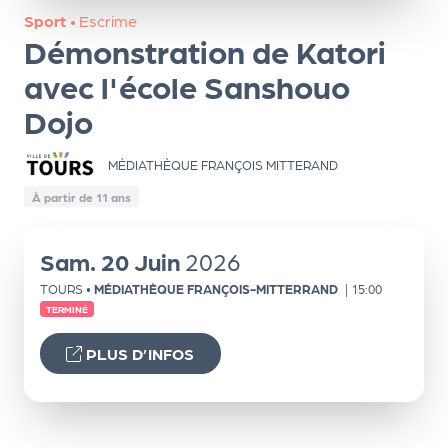
ns
Sport
•
Escrime
Démonstration de Katori
PR
O
avec l'école Sanshouo
G!
Dojo
PR
MÉDIATHÈQUE FRANÇOIS MITTERAND
O
À partir de 11 ans
G!
Le
Sam.
20
Juin
2026
Ma
TOURS
•
MÉDIATHÈQUE FRANÇOIS-MITTERRAND
|
15:00
g
TERMINÉ
Sui
PLUS D’INFOS
vr
e