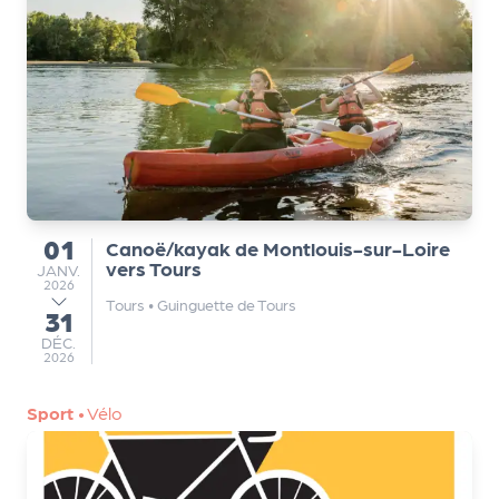
a
r
t
e
n
a
ir
e
s
01
Canoë/kayak de Montlouis-sur-Loire
du
vers Tours
JANVIER
JANV.
2026
Tours
•
Guinguette de Tours
31
au
DÉCEMBRE
DÉC.
2026
Sport
•
Vélo