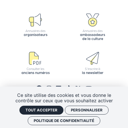
e
tt
e
r
Annuaires des
Annuaires des
organisateurs
ambassadeurs
de la culture
Consulter les
S'inscrire à
anciens numéros
la newsletter
Ce site utilise des cookies et vous donne le
contrôle sur ceux que vous souhaitez activer
CGV
Mentions légales
Plan de site
TOUT ACCEPTER
PERSONNALISER
Politique de confidentialité
Gestion des cookies
J'ai un code promo
Retrouver vos commandes
POLITIQUE DE CONFIDENTIALITÉ