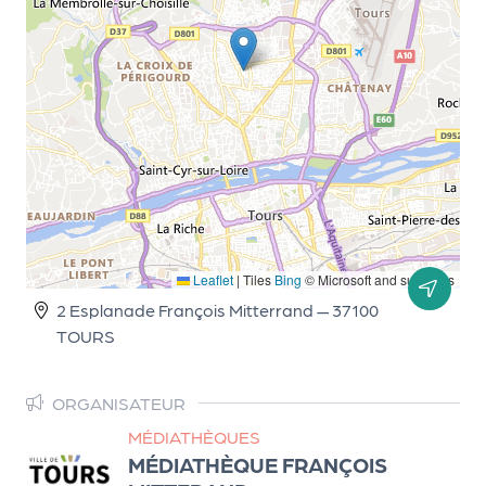
d
e
l'
o
r
g
a
n
Leaflet
|
Tiles
Bing
© Microsoft and suppliers
i
2 Esplanade François Mitterrand — 37100
s
TOURS
a
ORGANISATEUR
t
MÉDIATHÈQUES
e
MÉDIATHÈQUE FRANÇOIS
u