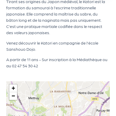
le
Tirant ses origines du Japon médiéval, le Katori est la
PR
formation du samouraï à l'escrime traditionnelle
japonaise. Elle comprend la maîtrise du sabre, du
O
bâton long et de la naginata mais pas uniquement.
G!
C'est une pratique martiale codifiée dans le respect
des valeurs japonaises.
N
os
Venez découvrir le Katori en compagnie de l'école
Sanshouo Dojo.
se
rvi
A partir de 11 ans - Sur inscription à la Médiathèque ou
au 02 47 54 30 42
ce
s
+
L
−
e
k
it