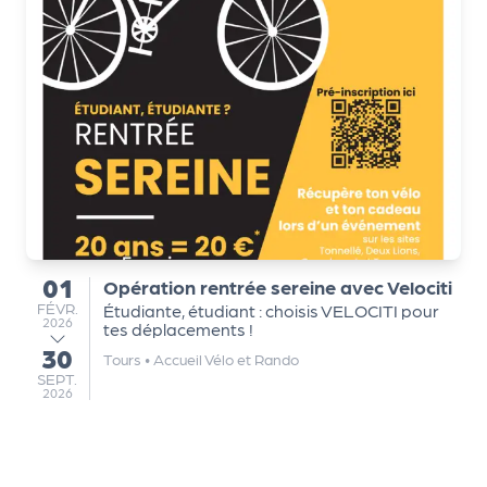
Q
ui
s
o
m
m
e
s
-
n
01
Opération rentrée sereine avec Velociti
du
o
FÉVRIER
FÉVR.
Étudiante, étudiant : choisis VELOCITI pour
u
2026
tes déplacements !
s
30
au
Tours
•
Accueil Vélo et Rando
?
SEPTEMBRE
SEPT.
N
2026
e
w
sl