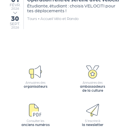
e
FÉVRIER
FÉVR.
Étudiante, étudiant : choisis VELOCITI pour
2026
tt
tes déplacements !
30
e
au
Tours
•
Accueil Vélo et Rando
SEPTEMBRE
SEPT.
r
2026
Annuaires des
Annuaires des
organisateurs
ambassadeurs
de la culture
Consulter les
S'inscrire à
anciens numéros
la newsletter