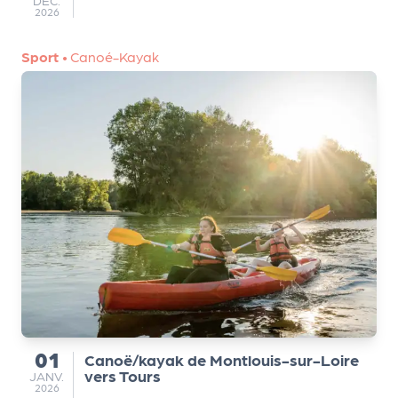
a
DÉC.
2026
r
t
Sport
•
Canoé-Kayak
e
n
a
ir
e
s
01
Canoë/kayak de Montlouis-sur-Loire
du
vers Tours
JANVIER
JANV.
2026