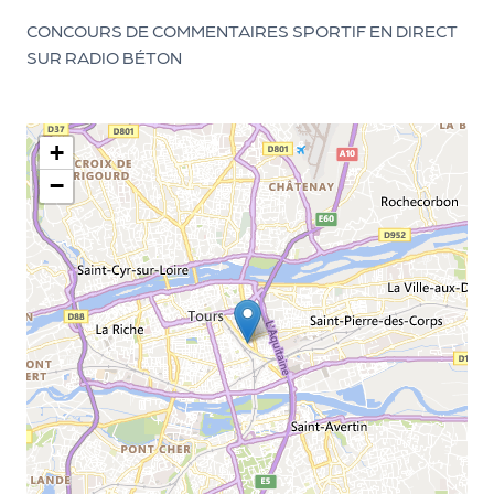
d
CONCOURS DE COMMENTAIRES SPORTIF EN DIRECT
SUR RADIO BÉTON
e
l'
o
+
r
−
g
a
n
i
s
a
t
e
u