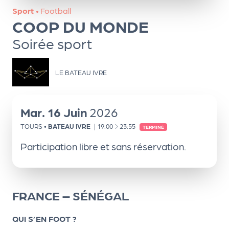
ns
Sport
•
Football
COOP DU MONDE
PR
O
Soirée sport
G!
LE BATEAU IVRE
PR
O
G!
Mar.
16
Juin
2026
Le
À
TOURS
•
BATEAU IVRE
|
19:00
23:55
TERMINÉ
Ma
Participation libre et sans réservation.
g
Sui
FRANCE – SÉNÉGAL
vr
e
QUI S’EN FOOT ?