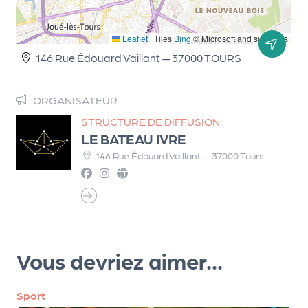
r
Leaflet
|
Tiles
Bing
© Microsoft and suppliers
146 Rue Édouard Vaillant — 37000 TOURS
P
r
ORGANISATEUR
o
p
STRUCTURE DE DIFFUSION
o
LE BATEAU IVRE
s
146 Rue Édouard Vaillant — 37000 Tours
e
r
u
n
é
v
Vous devriez aimer...
è
n
Sport
e