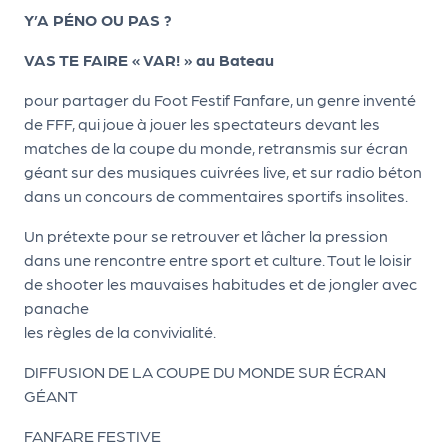
le
Y’A PÉNO OU PAS ?
PR
VAS TE FAIRE « VAR! » au Bateau
O
G!
pour partager du Foot Festif Fanfare, un genre inventé
de FFF, qui joue à jouer les spectateurs devant les
N
matches de la coupe du monde, retransmis sur écran
os
géant sur des musiques cuivrées live, et sur radio béton
dans un concours de commentaires sportifs insolites.
se
rvi
Un prétexte pour se retrouver et lâcher la pression
dans une rencontre entre sport et culture. Tout le loisir
ce
de shooter les mauvaises habitudes et de jongler avec
s
panache
les règles de la convivialité.
L
DIFFUSION DE LA COUPE DU MONDE SUR ÉCRAN
e
GÉANT
k
FANFARE FESTIVE
it