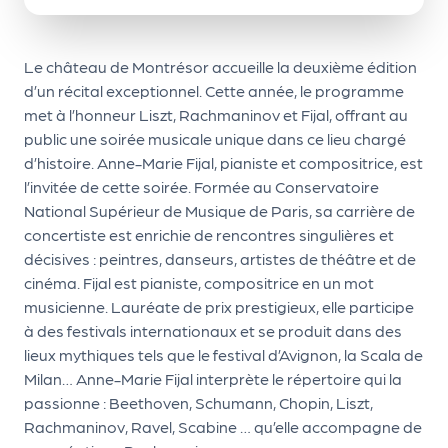
le
PR
O
Le château de Montrésor accueille la deuxième édition
d’un récital exceptionnel. Cette année, le programme
G!
met à l’honneur Liszt, Rachmaninov et Fijal, offrant au
N
public une soirée musicale unique dans ce lieu chargé
d’histoire. Anne-Marie Fijal, pianiste et compositrice, est
os
l’invitée de cette soirée. Formée au Conservatoire
se
National Supérieur de Musique de Paris, sa carrière de
rvi
concertiste est enrichie de rencontres singulières et
décisives : peintres, danseurs, artistes de théâtre et de
ce
cinéma. Fijal est pianiste, compositrice en un mot
s
musicienne. Lauréate de prix prestigieux, elle participe
à des festivals internationaux et se produit dans des
L
lieux mythiques tels que le festival d’Avignon, la Scala de
e
Milan… Anne-Marie Fijal interprète le répertoire qui la
passionne : Beethoven, Schumann, Chopin, Liszt,
k
Rachmaninov, Ravel, Scabine … qu’elle accompagne de
it