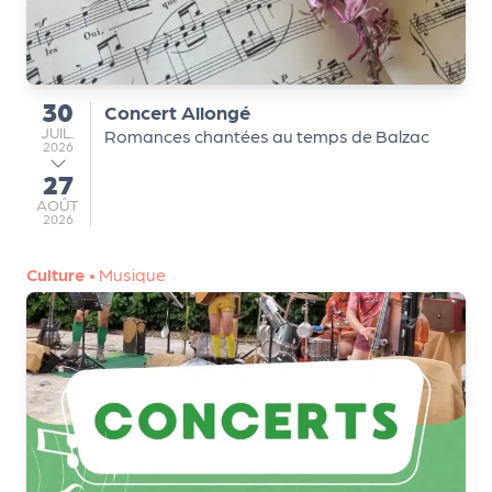
a
r
t
e
30
n
Concert Allongé
du
a
JUILLET
JUIL.
Romances chantées au temps de Balzac
2026
ir
27
au
e
AOÛT
AOÛT
s
2026
Culture
•
Musique