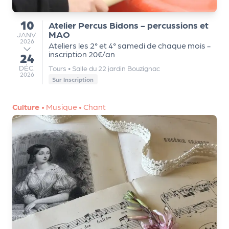
a
n
10
Atelier Percus Bidons - percussions et
is
du
MAO
JANVIER
JANV.
a
2026
Ateliers les 2° et 4° samedi de chaque mois -
t
inscription 20€/an
24
au
e
DÉCEMBRE
DÉC.
Tours
•
Salle du 22 jardin Bouzignac
u
2026
Sur Inscription
r
s
Culture
•
Musique
•
Chant
L
e
cl
u
b
d
e
s
p