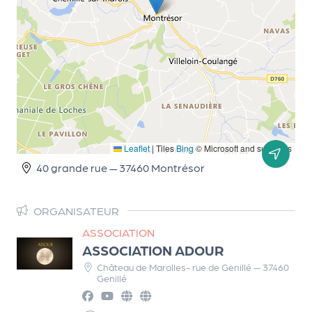
r
P
r
o
p
o
Leaflet
|
Tiles
Bing
© Microsoft and suppliers
s
40 grande rue — 37460 Montrésor
e
r
u
ORGANISATEUR
n
ASSOCIATION
é
ASSOCIATION ADOUR
v
Château de Marolles- rue de Genillé — 37460
è
Genillé
n
e