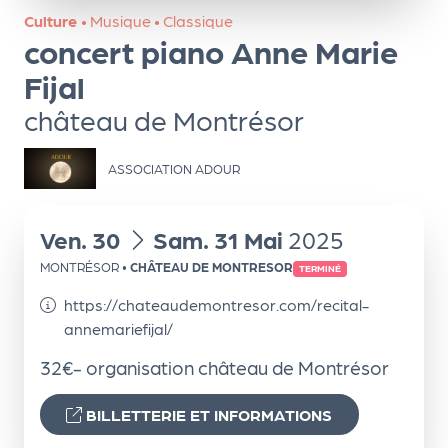
ns
Culture
•
Musique
•
Classique
concert piano Anne Marie
PR
O
Fijal
G!
château de Montrésor
PR
ASSOCIATION ADOUR
O
G!
du
au
Ven.
30
Sam.
31
Mai
2025
Le
MONTRÉSOR
•
CHÂTEAU DE MONTRESOR
TERMINÉ
Ma
https://chateaudemontresor.com/recital-
g
annemariefijal/
Sui
32€- organisation château de Montrésor
vr
e
BILLETTERIE ET INFORMATIONS