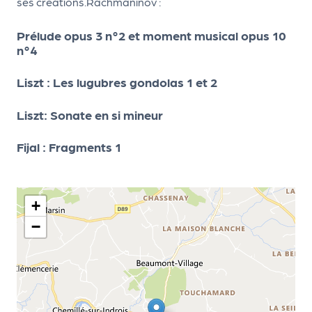
ses créations.Rachmaninov :
d
Prélude opus 3 n°2 et moment musical opus 10
e
n°4
l'
o
Liszt : Les lugubres gondolas 1 et 2
r
Liszt: Sonate en si mineur
g
Fijal : Fragments 1
a
n
i
+
s
−
a
t
e
u