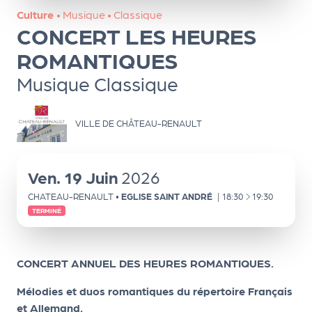
ns
Culture
•
Musique
•
Classique
CONCERT LES HEURES
PR
O
ROMANTIQUES
G!
Musique Classique
PR
VILLE DE CHÂTEAU-RENAULT
O
G!
Le
Ven.
19
Juin
2026
Ma
À
CHATEAU-RENAULT
•
EGLISE SAINT ANDRÉ
|
18:30
19:30
TERMINÉ
g
Sui
CONCERT ANNUEL DES HEURES ROMANTIQUES.
vr
e
Mélodies et duos romantiques du répertoire Français
et Allemand.