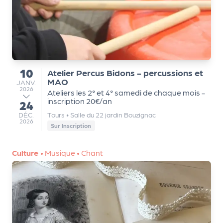
m
e
n
t
A
10
Atelier Percus Bidons - percussions et
du
n
MAO
JANVIER
JANV.
2026
n
Ateliers les 2° et 4° samedi de chaque mois -
inscription 20€/an
24
u
au
DÉCEMBRE
DÉC.
Tours
•
Salle du 22 jardin Bouzignac
a
2026
Sur Inscription
ir
e
d
Culture
•
Musique
•
Chant
e
s
o
r
g