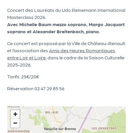
le
PR
Concert des Lauréats du Udo Reinemann International
Masterclass 2026.
O
Avec Michelle Baum mezzo soprano, Margo Jacquart
G!
soprano et Alexander Breitenbach, piano.
N
Ce concert est proposé par la Ville de Château-Renault
os
et l’association des
Amis des Heures Romantiques
entre Loir et Loire
, dans le cadre de la Saison Culturelle
se
2025-2026.
rvi
Tarifs: 25€/20€
ce
s
Réservation 02 47 29 85 56
L
e
+
k
−
it