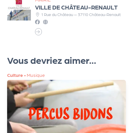
r
VILLE DE CHÂTEAU-RENAULT
1 Rue du Château — 37110 Château-Renault
P
r
o
p
Vous devriez aimer...
o
s
e
Culture
•
Musique
r
u
n
é
v
è
n
e