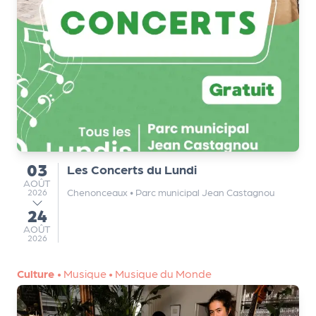
a
r
t
e
n
a
ir
e
s
03
Les Concerts du Lundi
du
AOÛT
AOÛT
Chenonceaux
•
Parc municipal Jean Castagnou
2026
24
au
AOÛT
AOÛT
2026
Culture
•
Musique
•
Musique du Monde