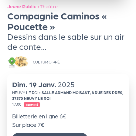
ns
Jeune Public
•
Théâtre
Compagnie Caminos «
PR
O
Poucette »
G!
Dessins dans le sable sur un air
de conte...
PR
O
CULTUR'O PRÉ
G!
Le
Dim.
19
Janv.
2025
Ma
NEUVY LE ROI
•
SALLE ARMAND MOISANT, 8 RUE DES PRÉS,
g
37370 NEUVY LE ROI
|
17:00
TERMINÉ
Sui
vr
Billetterie en ligne 6€
Sur place 7€
e