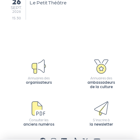
26
Le Petit Théâtre
e
SEPTEMBRE
SEPT.
tt
2026
15:30
e
r
Annuaires des
Annuaires des
organisateurs
ambassadeurs
de la culture
Consulter les
S'inscrire à
anciens numéros
la newsletter