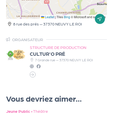
r
Leaflet
|
Tiles
Bing
© Microsoft and suppliers
8 rue des prés — 37370 NEUVY LE ROI
P
r
o
ORGANISATEUR
p
STRUCTURE DE PRODUCTION
o
CULTUR'O PRÉ
s
7 Grande rue — 37370 NEUVY LE ROI
e
r
u
n
é
v
Vous devriez aimer...
è
n
e
Jeune Public
•
Théâtre