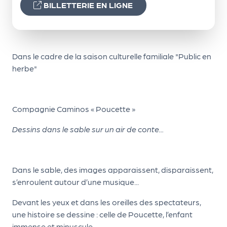
le
BILLETTERIE EN LIGNE
PR
O
G!
Dans le cadre de la saison culturelle familiale "Public en
N
herbe"
os
se
Compagnie Caminos « Poucette »
rvi
Dessins dans le sable sur un air de conte...
ce
s
Dans le sable, des images apparaissent, disparaissent,
L
s’enroulent autour d’une musique...
e
Devant les yeux et dans les oreilles des spectateurs,
k
une histoire se dessine : celle de Poucette, l’enfant
it
immense et minuscule.