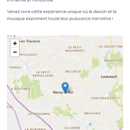
d
Venez vivre cette expérience unique où le dessin et la
e
musique expriment toute leur puissance narrative !
l'
o
+
r
−
g
a
n
i
s
a
t
e
u