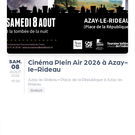
SAMEDI
Cinéma Plein Air 2026 à Azay-
SAM.
08
le-Rideau
AOÛT
AOÛT
2026
Azay-le-Rideau
•
Place de la République à Azay-le-
19:00
Rideau
Gratuit