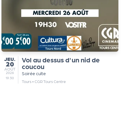
JEUDI
Vol au dessus d'un nid de
JEU.
20
coucou
AOÛT
AOÛT
2026
Soirée culte
19:30
Tours
•
CGR Tours Centre