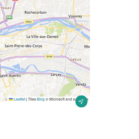
Leaflet
|
Tiles
Bing
© Microsoft and suppliers