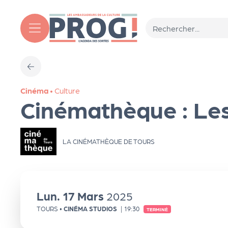
Aller au contenu principal
T
Cinéma
•
Culture
o
Cinémathèque : Les 
ut
LA CINÉMATHÈQUE DE TOURS
l'
a
Lun.
17
Mars
2025
g
TOURS
•
CINÉMA STUDIOS
|
19:30
TERMINÉ