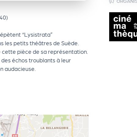
ORGANI
h40)
répètent “Lysistrata”
s les petits théâtres de Suède.
e cette pièce de sa représentation.
 des échos troublants à leur
on audacieuse.