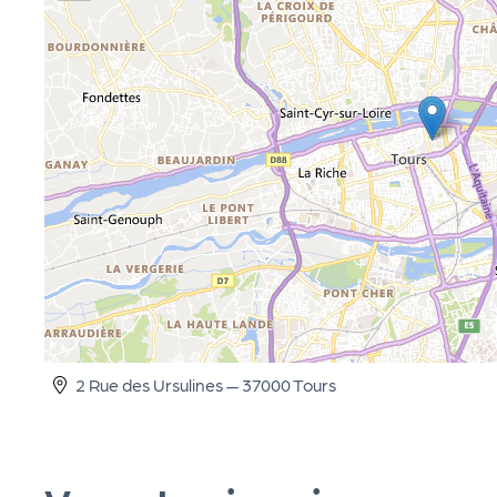
cti
on
s
P
R
O
2 Rue des Ursulines — 37000 Tours
G!
P