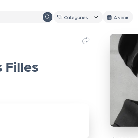
A venir
Filles