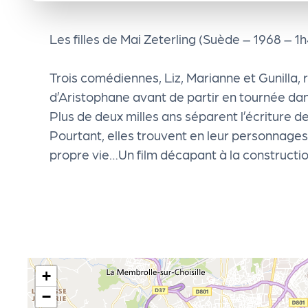
e
Les filles de Mai Zeterling (Suède – 1968 – 1
n
Trois comédiennes, Liz, Marianne et Gunilla, 
d
d’Aristophane avant de partir en tournée dan
Plus de deux milles ans séparent l’écriture d
a
Pourtant, elles trouvent en leur personnages
propre vie…Un film décapant à la constructi
Le
s
sé
+
le
−