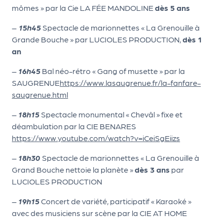
mômes » par la Cie LA FÉE MANDOLINE
dès 5 ans
d
e
–
15h45
Spectacle de marionnettes « La Grenouille à
Grande Bouche » par LUCIOLES PRODUCTION,
dès 1
l'
an
o
–
16h45
Bal néo-rétro « Gang of musette » par la
r
SAUGRENUE
https://www.lasaugrenue.fr/la-fanfare-
g
saugrenue.html
a
–
18h15
Spectacle monumental « Chevâl » fixe et
n
déambulation par la CIE BENARES
i
https://www.youtube.com/watch?v=iCeiSgEiizs
s
–
18h30
Spectacle de marionnettes « La Grenouille à
a
Grand Bouche nettoie la planète »
dès 3 ans
par
LUCIOLES PRODUCTION
t
e
–
19h15
Concert de variété, participatif « Karaoké »
avec des musiciens sur scène par la CIE AT HOME
u