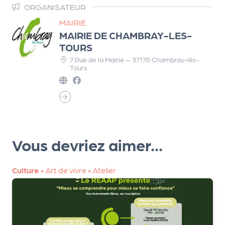
a
ORGANISATEUR
r
MAIRIE
t
MAIRIE DE CHAMBRAY-LES-
e
TOURS
n
7 Rue de la Mairie — 37170 Chambray-lès-
a
Tours
ir
e
s
Vous devriez aimer...
Culture
•
Art de vivre
•
Atelier