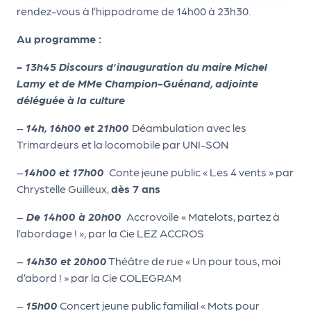
le
rendez-vous à l’hippodrome de 14h00 à 23h30.
PR
Au programme :
O
G!
-
13h45 Discours d'inauguration du maire Michel
Lamy et de MMe Champion-Guénand, adjointe
N
déléguée à la culture
os
–
14h, 16h00 et 21h00
Déa
mbulation avec les
se
Trimardeurs et la locomobile par UNI-SON
rvi
–
14h00 et 17h00
Conte jeune public « Les 4 vents » par
ce
Chrystelle Guilleux,
dès 7 ans
s
–
De 14h00 à 20h00
Accrovoile « Matelots, partez à
l’abordage ! », par la Cie LEZ ACCROS
L
e
–
14h30 et 20h00
Théâtre de rue « Un pour tous, moi
d’abord ! » par la Cie COLEGRAM
k
it
–
15h00
Concert jeune public familial « Mots pour