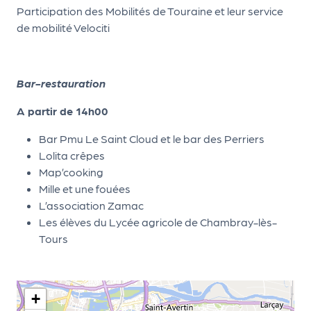
m
Participation des Mobilités de Touraine et leur service
e
de mobilité Velociti
n
t
Bar-restauration
A
A partir de 14h00
n
n
Bar Pmu Le Saint Cloud et le bar des Perriers
u
Lolita crêpes
a
Map’cooking
ir
Mille et une fouées
e
L’association Zamac
d
Les élèves du Lycée agricole de Chambray-lès-
e
Tours
s
o
r
g
+