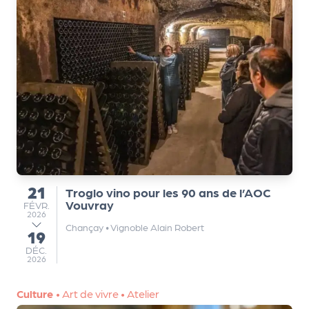
e
tt
e
r
21
Troglo vino pour les 90 ans de l’AOC
du
Vouvray
FÉVRIER
FÉVR.
2026
Chançay
•
Vignoble Alain Robert
19
au
DÉCEMBRE
DÉC.
2026
Culture
•
Art de vivre
•
Atelier