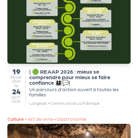
Q
ui
s
o
m
m
e
s
-
19
| 🟢 REAAP 2026 : mieux se
du
n
comprendre pour mieux se faire
FÉVRIER
FÉVR.
2026
confiance 👨‍👩‍👧‍👦💬|
o
Un parcours d'action ouvert à toutes les
24
u
au
familles
s
OCTOBRE
OCT.
2026
Langeais
•
Centre social La Fabrique
?
N
Culture
•
Art de vivre
•
Gastronomie
e
w
sl