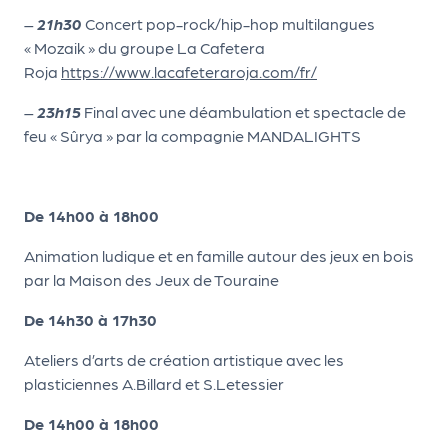
r
–
21h30
Concert pop-rock/hip-hop multilangues
« Mozaik » du groupe La Cafetera
Roja
https://www.lacafeteraroja.com/fr/
P
–
23h15
Final avec une déambulation et spectacle de
r
feu « Sûrya » par la compagnie MANDALIGHTS
o
p
o
De 14h00 à 18h00
s
e
Animation ludique et en famille autour des jeux en bois
r
par la Maison des Jeux de Touraine
u
n
De 14h30 à 17h30
é
Ateliers d’arts de création artistique avec les
v
plasticiennes A.Billard et S.Letessier
è
n
De 14h00 à 18h00
e