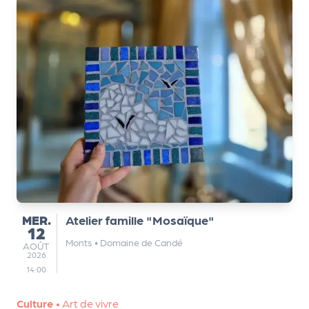
MERCREDI
MER.
Atelier famille "Mosaïque"
12
Monts
•
Domaine de Candé
AOÛT
AOÛT
2026
14:00
Culture
•
Art de vivre