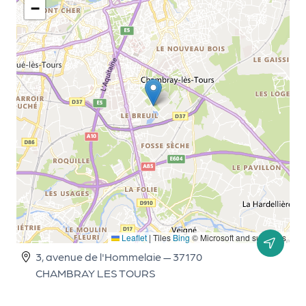
a
−
n
is
a
t
e
u
r
s
L
e
cl
u
b
Leaflet
|
Tiles
Bing
© Microsoft and suppliers
d
3, avenue de l'Hommelaie — 37170
e
CHAMBRAY LES TOURS
s
p