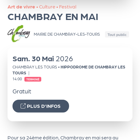
ns
Art de vivre
•
Culture
•
Festival
CHAMBRAY EN MAI
PR
O
G!
MAIRIE DE CHAMBRAY-LES-TOURS
Tout public
PR
O
Sam.
30
Mai
2026
G!
CHAMBRAY LES TOURS
•
HIPPODROME DE CHAMBRAY LES
TOURS
|
Le
14:00
TERMINÉ
Ma
Gratuit
g
PLUS D'INFOS
Sui
vr
e
Pour sa 24ème édition, Chambray en mai sera au