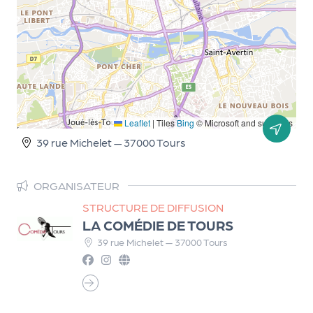
d
e
l'
o
r
Leaflet
|
Tiles
Bing
© Microsoft and suppliers
g
39 rue Michelet — 37000 Tours
a
n
ORGANISATEUR
i
STRUCTURE DE DIFFUSION
s
LA COMÉDIE DE TOURS
a
39 rue Michelet — 37000 Tours
t
e
u