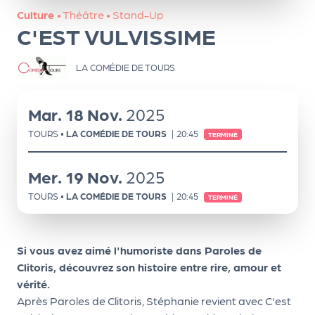
ns
Culture
•
Théâtre
•
Stand-Up
C'EST VULVISSIME
PR
O
LA COMÉDIE DE TOURS
G!
PR
Mar.
18
Nov.
2025
O
TOURS
•
LA COMÉDIE DE TOURS
|
20:45
TERMINÉ
G!
Le
Mer.
19
Nov.
2025
Ma
TOURS
•
LA COMÉDIE DE TOURS
|
20:45
TERMINÉ
g
Sui
Si vous avez aimé l'humoriste dans Paroles de
vr
Clitoris, découvrez son histoire entre rire, amour et
vérité.
e
Après Paroles de Clitoris, Stéphanie revient avec C'est