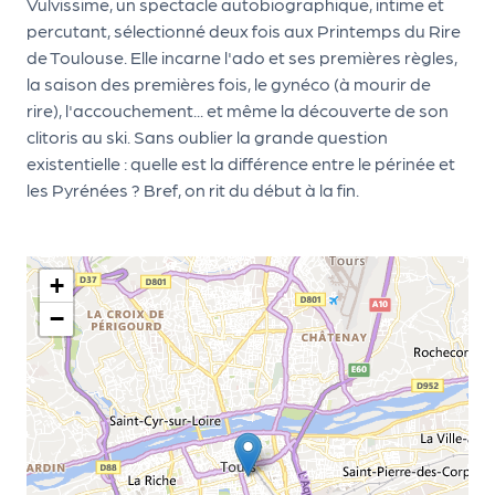
le
Vulvissime, un spectacle autobiographique, intime et
PR
percutant, sélectionné deux fois aux Printemps du Rire
de Toulouse. Elle incarne l'ado et ses premières règles,
O
la saison des premières fois, le gynéco (à mourir de
G!
rire), l'accouchement... et même la découverte de son
clitoris au ski. Sans oublier la grande question
N
existentielle : quelle est la différence entre le périnée et
os
les Pyrénées ? Bref, on rit du début à la fin.
se
rvi
+
ce
−
s
L
e
k
it