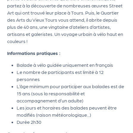
le
partez à la découverte de nombreuses œuvres Street
PR
Art qui ont trouvé leur place à Tours. Puis, le Quartier
O
des Arts du Vieux Tours vous attend, il abrite depuis
plus de 40 ans, une vingtaine d’ateliers d’artistes,
G!
artisans et galeristes. Un voyage urbain à vélo haut en
N
couleurs !
os
Informations pratiques :
se
Balade à vélo guidée uniquement en français
rvi
Le nombre de participants est limité à 12
ce
personnes
L’âge minimum pour participer aux balades est de
s
15 ans (sous la responsabilité et
accompagnement d’un adulte)
L
Les jours et horaires des balades peuvent être
e
modifiés (raison météorologique...)
k
Durée 2h30
it