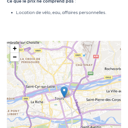
Ce que le prix ne comprend pas
:
d
Location de vélo, eau, affaires personnelles.
e
l'
o
r
+
g
−
a
n
i
s
a
t
e
u