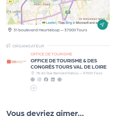
r
Leaflet
|
Tiles
Bing
© Microsoft and suppliers
P
31 boulevard Heurteloup — 37000 Tours
r
o
p
ORGANISATEUR
o
OFFICE DE TOURISME
s
OFFICE DE TOURISME & DES
e
CONGRÈS TOURS VAL DE LOIRE
r
78-82 Rue Bernard Palissy — 37000 Tours
u
n
é
v
è
n
Vous devriez aimer...
e