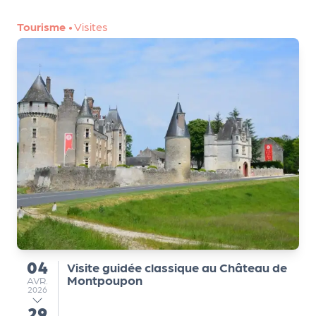
m
e
Tourisme
•
Visites
n
t
A
n
n
u
a
ir
e
d
e
s
04
o
Visite guidée classique au Château de
du
Montpoupon
AVRIL
AVR.
r
2026
g
29
au