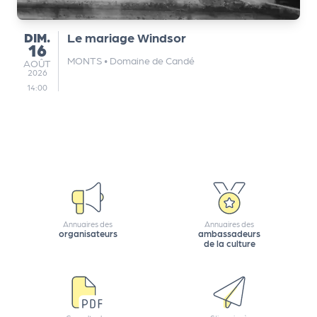
e
tt
DIMANCHE
DIM.
Le mariage Windsor
e
16
r
MONTS
•
Domaine de Candé
AOÛT
AOÛT
2026
14:00
Annuaires des
Annuaires des
organisateurs
ambassadeurs
de la culture