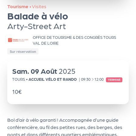
ns
Tourisme
•
Visites
Balade à vélo
PR
O
Arty-Street Art
G!
OFFICE DE TOURISME & DES CONGRÈS TOURS
VAL DE LOIRE
PR
Sur réservation
O
G!
Sam.
09
Août
2025
Le
À
TOURS
•
ACCUEIL VÉLO ET RANDO
|
09:30
12:00
TERMINÉ
Ma
10€
g
Sui
vr
Bol d’air à vélo garanti ! Accompagnée d’une guide
e
conférencière, au fil des petites rues, des berges, des
ponts et dans différents quartiers emblématiques,