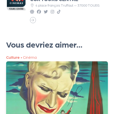
r
4 place françois Truffaut — 37000 TOURS
P
r
o
Vous devriez aimer...
p
o
s
Culture
•
Cinéma
e
r
u
n
é
v
è
n
e