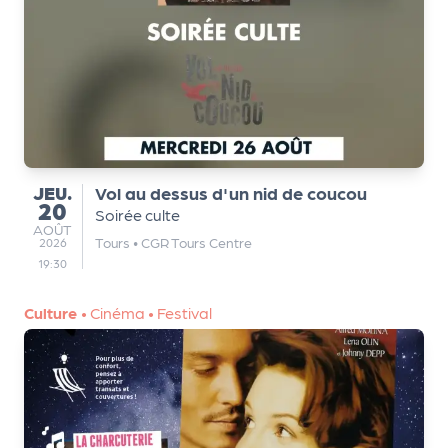
a
r
t
e
n
a
ir
e
JEUDI
JEU.
Vol au dessus d'un nid de coucou
s
20
Soirée culte
AOÛT
AOÛT
Tours
•
CGR Tours Centre
2026
19:30
Culture
•
Cinéma
•
Festival