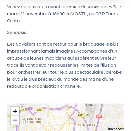
le
Venez découvrir en avant-première Insaisissables 3, le
PR
mardi 11 novembre à 18h00 en VOSTfr, au CGR Tours
O
Centre.
G!
Synopsis :
N
Les Cavaliers sont de retour pour le braquage le plus
os
impressionnant jamais imaginé ! Accompagnés d’un
se
groupe de jeunes magiciens qui espèrent suivre leur
trace, ils vont devoir repousser les limites de l’illusion
rvi
pour orchestrer leur tour le plus spectaculaire : dérober
ce
le joyau le plus précieux du monde des mains d’une
s
redoutable organisation criminelle...
L
e
+
k
−
it