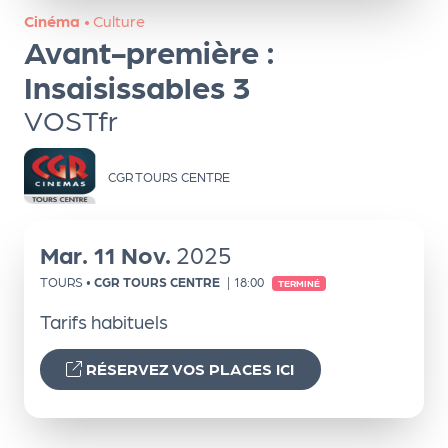
ns
Cinéma
•
Culture
Avant-première :
PR
O
Insaisissables 3
G!
VOSTfr
PR
CGR TOURS CENTRE
O
G!
Le
Mar.
11
Nov.
2025
Ma
TOURS
•
CGR TOURS CENTRE
|
18:00
TERMINÉ
g
Tarifs habituels
Sui
RÉSERVEZ VOS PLACES ICI
vr
e