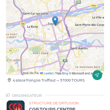
d
e
l'
o
r
g
a
n
i
Leaflet
|
Tiles
Bing
© Microsoft and suppliers
s
4 place françois Truffaut — 37000 TOURS
a
t
ORGANISATEUR
e
STRUCTURE DE DIFFUSION
u
CGR TOURS CENTRE