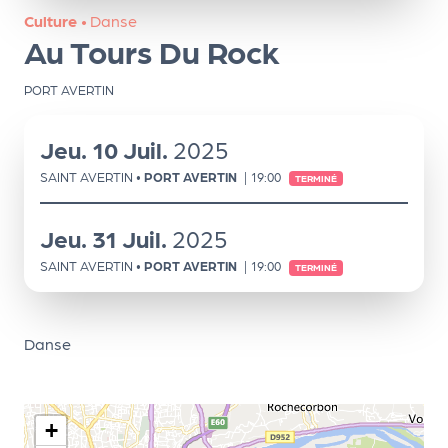
ns
Culture
•
Danse
Au Tours Du Rock
PR
O
PORT AVERTIN
G!
Jeu.
10
Juil.
2025
PR
SAINT AVERTIN
•
PORT AVERTIN
|
19:00
O
TERMINÉ
G!
Jeu.
31
Juil.
2025
Le
SAINT AVERTIN
•
PORT AVERTIN
|
19:00
TERMINÉ
Ma
g
Danse
Sui
vr
e
+