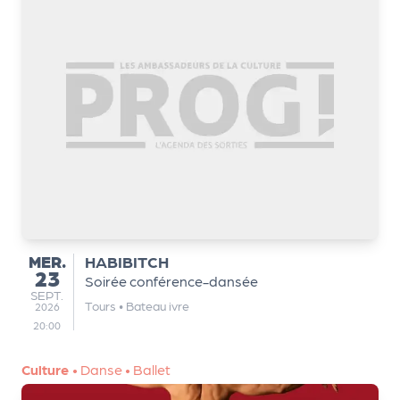
a
n
is
a
t
e
u
r
s
L
e
cl
MERCREDI
MER.
HABIBITCH
u
23
Soirée conférence-dansée
b
SEPTEMBRE
SEPT.
Tours
•
Bateau ivre
2026
d
20:00
e
s
Culture
•
Danse
•
Ballet
p