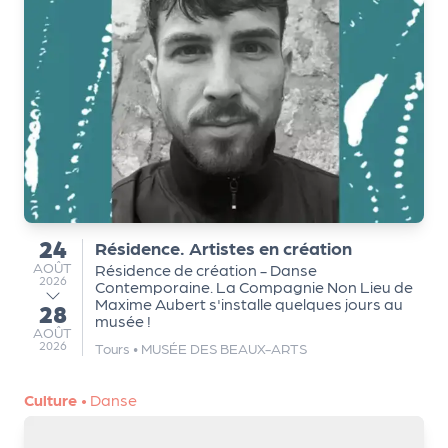
m
e
n
t
A
n
n
u
a
24
Résidence. Artistes en création
du
ir
AOÛT
AOÛT
Résidence de création - Danse
e
2026
Contemporaine. La Compagnie Non Lieu de
Maxime Aubert s'installe quelques jours au
d
28
au
musée !
e
AOÛT
AOÛT
2026
Tours
•
MUSÉE DES BEAUX-ARTS
s
o
Culture
•
Danse
r
g