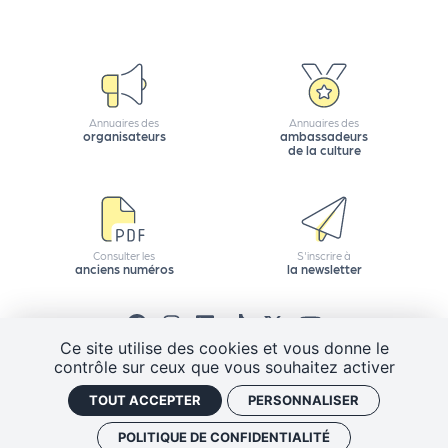
Q
ui
s
o
m
Annuaires des
Annuaires des
organisateurs
ambassadeurs
m
de la culture
e
s
-
n
Consulter les
S'inscrire à
o
anciens numéros
la newsletter
u
s
?
Ce site utilise des cookies et vous donne le
N
contrôle sur ceux que vous souhaitez activer
e
CGV
Mentions légales
Plan de site
TOUT ACCEPTER
PERSONNALISER
w
Politique de confidentialité
Gestion des cookies
sl
J'ai un code promo
Retrouver vos commandes
POLITIQUE DE CONFIDENTIALITÉ