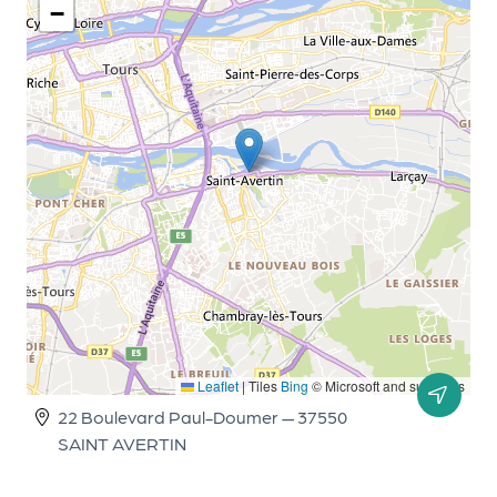
le
−
PR
O
G!
N
os
se
rvi
ce
s
L
Leaflet
|
Tiles
Bing
© Microsoft and suppliers
e
22 Boulevard Paul-Doumer — 37550
SAINT AVERTIN
k
it