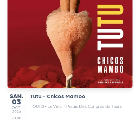
a
r
t
e
n
a
ir
e
s
SAMEDI
SAM.
Tutu - Chicos Mambo
03
TOURS
•
Le Vinci - Palais Des Congrès de Tours
OCTOBRE
OCT.
2026
20:00