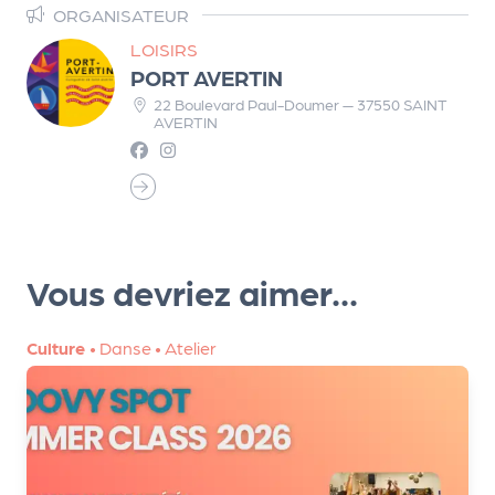
ORGANISATEUR
d
LOISIRS
e
PORT AVERTIN
l'
22 Boulevard Paul-Doumer — 37550 SAINT
AVERTIN
o
r
g
a
n
Vous devriez aimer...
i
s
Culture
•
Danse
•
Atelier
a
t
e
u