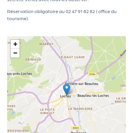
le
PR
Réservation obligatoire au 02 47 91 82 82 ( office du
O
tourisme).
G!
N
+
os
−
se
rvi
ce
s
L
e
k
it