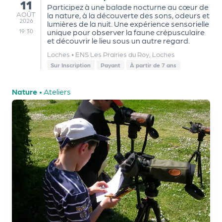
a
11
Participez à une balade nocturne au cœur de
r
AOÛT
AOÛT
la nature, à la découverte des sons, odeurs et
2026
lumières de la nuit. Une expérience sensorielle
t
unique pour observer la faune crépusculaire
19:30
e
et découvrir le lieu sous un autre regard.
n
Loches
•
ENS Les Prairies du Roy, Loches
a
Sur Inscription
Payant
À partir de 7 ans
ir
e
Nature
•
Ateliers
s