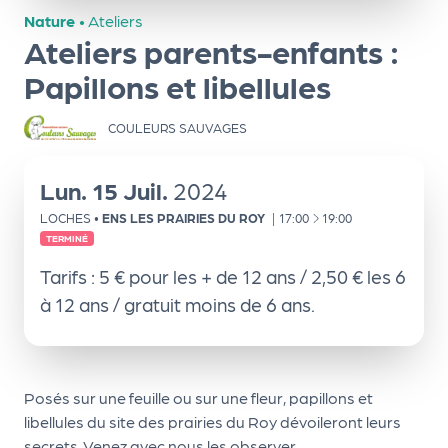
ns
Nature
•
Ateliers
Ateliers parents-enfants :
PR
O
Papillons et libellules
G!
COULEURS SAUVAGES
PR
O
Lun.
15
Juil.
2024
G!
À
LOCHES
•
ENS LES PRAIRIES DU ROY
|
17:00
19:00
TERMINÉ
Le
Tarifs : 5 € pour les + de 12 ans / 2,50 € les 6
Ma
à 12 ans / gratuit moins de 6 ans.
g
Sui
vr
Posés sur une feuille ou sur une fleur, papillons et
e
libellules du site des prairies du Roy dévoileront leurs
secrets. Venez avec nous les observer.