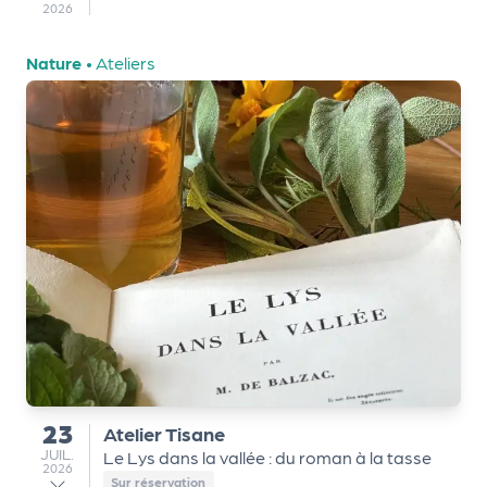
2026
m
e
Nature
•
Ateliers
n
t
A
n
n
u
a
ir
e
d
e
s
o
23
Atelier Tisane
r
du
JUILLET
JUIL.
Le Lys dans la vallée : du roman à la tasse
g
2026
Sur réservation