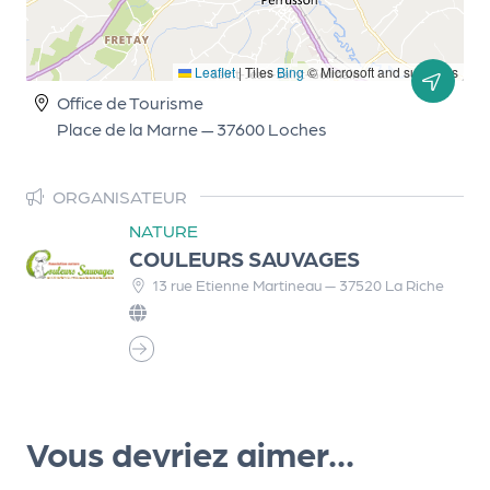
d
e
Leaflet
|
Tiles
Bing
© Microsoft and suppliers
l'
Office de Tourisme
o
Place de la Marne — 37600 Loches
r
g
ORGANISATEUR
NATURE
a
COULEURS SAUVAGES
n
13 rue Etienne Martineau — 37520 La Riche
i
s
a
t
e
Vous devriez aimer...
u