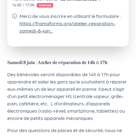
le
À
14:00
17:00
TERMINÉ
PR
Merci de vous inscrire en utilisant le formulaire :
O
https://framaforms.org/atelier-reparation-
G!
samedi-8-juin...
N
os
se
𝐒𝐚𝐦𝐞𝐝𝐢 𝟖 𝐣𝐮𝐢𝐧 : 𝐀𝐭𝐞𝐥𝐢𝐞𝐫 𝐝𝐞 𝐫é𝐩𝐚𝐫𝐚𝐭𝐢𝐨𝐧 𝐝𝐞 𝟏𝟒𝐡 à 𝟏𝟕𝐡
rvi
Des bénévoles seront disponibles de 14h à 17h pour
ce
apprendre et aider les gens qui le souhaitent à réparer
s
eux-mêmes un de leur appareil en panne. Il peut s’agir
d’un petit électroménager HS (centrale vapeur, grille-
L
pain, cafetière, etc…), d’ordinateurs, d’appareils
électroniques (radio-réveil, smartphone, tablettes) ou
e
encore de petits appareils mécaniques.
k
Pour des questions de places et de sécurité, nous ne
it