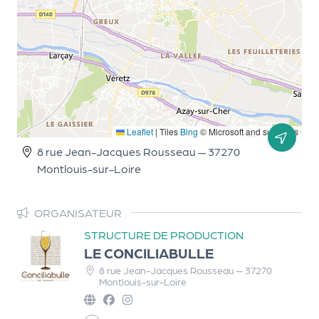
r
P
r
o
p
Leaflet
|
Tiles
Bing
© Microsoft and suppliers
o
8 rue Jean-Jacques Rousseau — 37270
s
Montlouis-sur-Loire
e
r
u
ORGANISATEUR
n
STRUCTURE DE PRODUCTION
é
LE CONCILIABULLE
v
8 rue Jean-Jacques Rousseau — 37270
è
Montlouis-sur-Loire
n
e