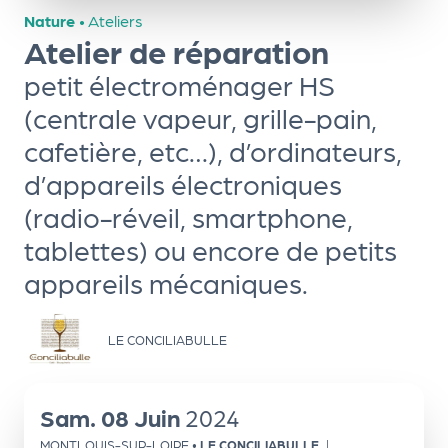
ns
Nature
•
Ateliers
Atelier de réparation
PR
O
petit électroménager HS
G!
(centrale vapeur, grille-pain,
cafetière, etc…), d’ordinateurs,
PR
d’appareils électroniques
O
(radio-réveil, smartphone,
G!
tablettes) ou encore de petits
Le
appareils mécaniques.
Ma
g
LE CONCILIABULLE
Sui
vr
e
Sam.
08
Juin
2024
MONTLOUIS-SUR-LOIRE
•
LE CONCILIABULLE
|