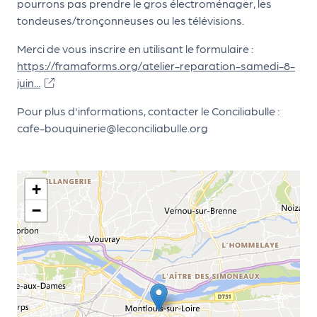
pourrons pas prendre le gros électroménager, les
d
tondeuses/tronçonneuses ou les télévisions.
e
Merci de vous inscrire en utilisant le formulaire :
l'
https://framaforms.org/atelier-reparation-samedi-8-
o
juin...
r
Pour plus d'informations, contacter le Conciliabulle :
g
cafe-bouquinerie@leconciliabulle.org
a
n
+
i
−
s
a
t
e
u