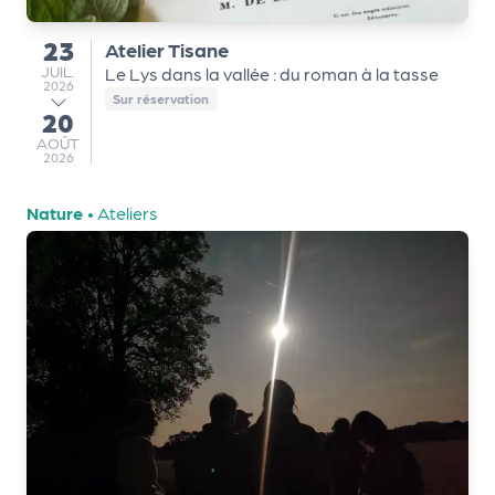
a
n
23
Atelier Tisane
du
is
JUILLET
JUIL.
Le Lys dans la vallée : du roman à la tasse
a
2026
Sur réservation
t
20
au
e
AOÛT
AOÛT
u
2026
r
s
Nature
•
Ateliers
L
e
cl
u
b
d
e
s
p