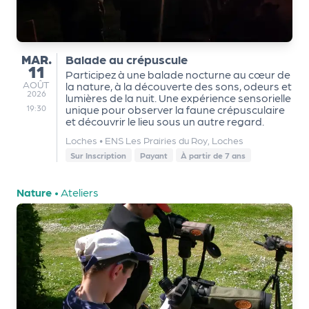
a
r
t
e
MARDI
MAR.
Balade au crépuscule
n
11
Participez à une balade nocturne au cœur de
a
AOÛT
AOÛT
la nature, à la découverte des sons, odeurs et
2026
lumières de la nuit. Une expérience sensorielle
ir
unique pour observer la faune crépusculaire
19:30
e
et découvrir le lieu sous un autre regard.
s
Loches
•
ENS Les Prairies du Roy, Loches
Sur Inscription
Payant
À partir de 7 ans
Nature
•
Ateliers