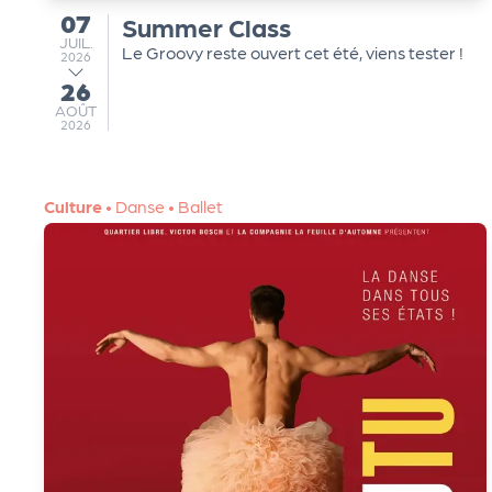
07
s
Summer Class
du
JUILLET
JUIL.
Le Groovy reste ouvert cet été, viens tester !
2026
s
26
au
AOÛT
AOÛT
2026
er
vi
Culture
•
Danse
•
Ballet
c
e
s
L