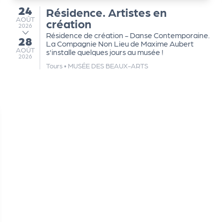
24
Résidence. Artistes en
du
AOÛT
AOÛT
création
2026
Résidence de création - Danse Contemporaine.
28
au
La Compagnie Non Lieu de Maxime Aubert
AOÛT
AOÛT
s'installe quelques jours au musée !
2026
Tours
•
MUSÉE DES BEAUX-ARTS