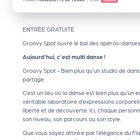
TERMINÉ
e
n
ENTRÉE GRATUITE
d
Groovy Spot ouvre le bal des apéros-danses 
Aujourd'hui, c'est multi danse !
a
Groovy Spot - Bien plus qu’un studio de dans
Le
partage.
C’est un lieu où la danse est bien plus qu’un 
s
véritable laboratoire d’expressions corporel
liberté et de découverte. Ici, chaque personn
sé
son niveau, son parcours ou son style.
le
Que vous soyez attiré·e par l’élégance du Fl