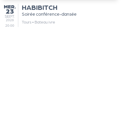
MERCREDI
HABIBITCH
MER.
23
Soirée conférence-dansée
SEPTEMBRE
SEPT.
2026
Tours
•
Bateau ivre
20:00