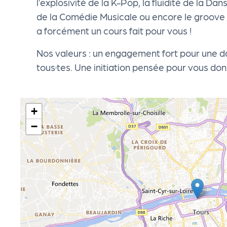
l’explosivité de la K-Pop, la fluidité de la D
cti
de la Comédie Musicale ou encore le groove d
a forcément un cours fait pour vous !
on
Nos valeurs : un engagement fort pour une da
s
tous·tes. Une initiation pensée pour vous don
P
+
R
−
O
G!
P