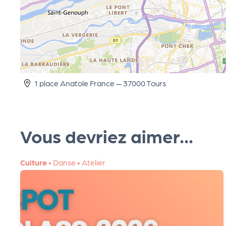
R
O
G!
1 place Anatole France — 37000 Tours
Le
M
Vous devriez aimer...
ag
Culture
•
Danse
•
Atelier
Su
ivr