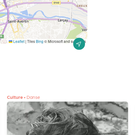
Leaflet
|
Tiles
Bing
© Microsoft and suppliers
Culture
•
Danse