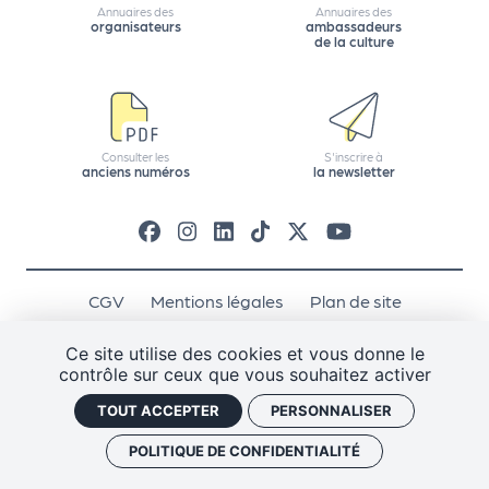
ns
Annuaires des
Annuaires des
organisateurs
ambassadeurs
de la culture
PR
O
G!
Consulter les
S'inscrire à
PR
anciens numéros
la newsletter
O
G!
Le
Ma
CGV
Mentions légales
Plan de site
Politique de confidentialité
Gestion des cookies
g
Ce site utilise des cookies et vous donne le
J'ai un code promo
Retrouver vos commandes
contrôle sur ceux que vous souhaitez activer
Sui
TOUT ACCEPTER
PERSONNALISER
vr
e
POLITIQUE DE CONFIDENTIALITÉ