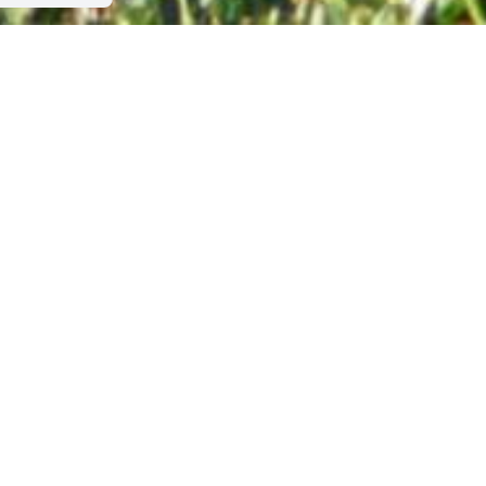
Leaflet
|
Tiles
Bing
© Microsoft and suppliers