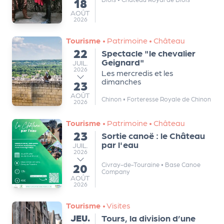
18
au
e
AOÛT
AOÛT
tt
2026
e
Tourisme
•
Patrimoine
•
Château
r
22
Spectacle "le chevalier
du
Geignard"
JUILLET
JUIL.
2026
Les mercredis et les
dimanches
23
au
AOÛT
AOÛT
Chinon
•
Forteresse Royale de Chinon
2026
Tourisme
•
Patrimoine
•
Château
23
Sortie canoë : le Château
du
par l'eau
JUILLET
JUIL.
2026
20
Civray-de-Touraine
•
Base Canoe
au
Company
AOÛT
AOÛT
2026
Tourisme
•
Visites
JEUDI
JEU.
Tours, la division d’une