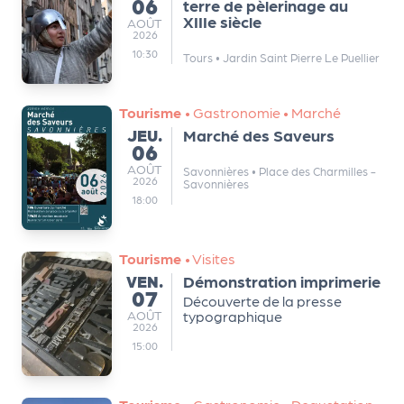
06
terre de pèlerinage au
XIIIe siècle
AOÛT
AOÛT
2026
10:30
Tours
•
Jardin Saint Pierre Le Puellier
Tourisme
•
Gastronomie
•
Marché
JEUDI
JEU.
Marché des Saveurs
06
AOÛT
AOÛT
Savonnières
•
Place des Charmilles -
2026
Savonnières
18:00
Tourisme
•
Visites
VENDREDI
VEN.
Démonstration imprimerie
07
Découverte de la presse
AOÛT
AOÛT
typographique
2026
15:00