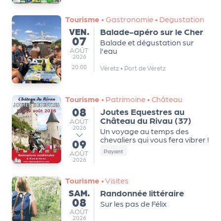
Tourisme
•
Gastronomie
•
Degustation
VENDREDI
VEN.
Balade-apéro sur le Cher
07
Balade et dégustation sur
AOÛT
AOÛT
l'eau
2026
20:00
Véretz
•
Port de Véretz
Tourisme
•
Patrimoine
•
Château
08
Joutes Equestres au
du
Château du Rivau (37)
AOÛT
AOÛT
2026
Un voyage au temps des
chevaliers qui vous fera vibrer !
09
au
Payant
AOÛT
AOÛT
2026
Tourisme
•
Visites
SAMEDI
SAM.
Randonnée littéraire
08
Sur les pas de Félix
AOÛT
AOÛT
2026