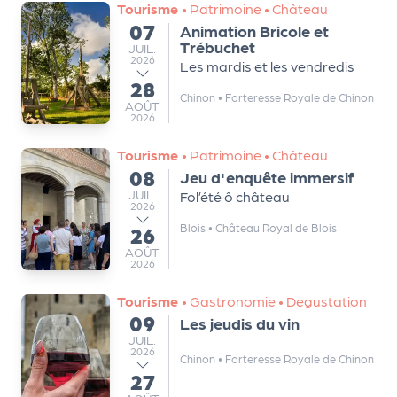
Tourisme
•
Patrimoine
•
Château
m
07
Animation Bricole et
e
du
Trébuchet
JUILLET
JUIL.
n
2026
Les mardis et les vendredis
t
28
au
Chinon
•
Forteresse Royale de Chinon
AOÛT
AOÛT
2026
A
n
Tourisme
•
Patrimoine
•
Château
n
08
Jeu d'enquête immersif
du
u
JUILLET
JUIL.
Fol’été ô château
a
2026
ir
Blois
•
Château Royal de Blois
26
au
e
AOÛT
AOÛT
2026
d
e
Tourisme
•
Gastronomie
•
Degustation
s
09
Les jeudis du vin
du
o
JUILLET
JUIL.
2026
r
Chinon
•
Forteresse Royale de Chinon
27
g
au
AOÛT