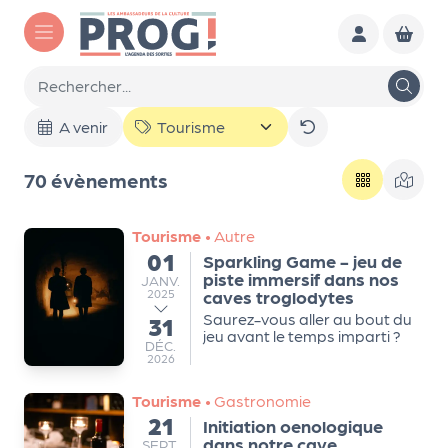
Aller au contenu principal
To
A venir
ut
l'a
70 évènements
ge
nd
Tourisme
•
Autre
01
a
Sparkling Game - jeu de
du
piste immersif dans nos
JANVIER
JANV.
2025
caves troglodytes
Le
Saurez-vous aller au bout du
31
au
s
jeu avant le temps imparti ?
DÉCEMBRE
DÉC.
2026
sél
ec
Tourisme
•
Gastronomie
21
Initiation oenologique
du
tio
dans notre cave
SEPTEMBRE
SEPT.