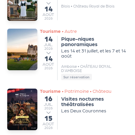
a
Blois
•
Château Royal de Blois
14
r
au
AOÛT
t
AOÛT
2026
e
n
Tourisme
•
Autre
a
14
Pique-niques
du
ir
panoramiques
JUILLET
JUIL.
2026
Les 14 et 31 juillet, et les 7 et 14
e
août
14
au
s
AOÛT
AOÛT
Amboise
•
CHÂTEAU ROYAL
2026
D'AMBOISE
Sur réservation
Tourisme
•
Patrimoine
•
Château
16
Visites nocturnes
du
théâtralisées
JUILLET
JUIL.
2026
Les Deux Couronnes
15
au
AOÛT
AOÛT
2026