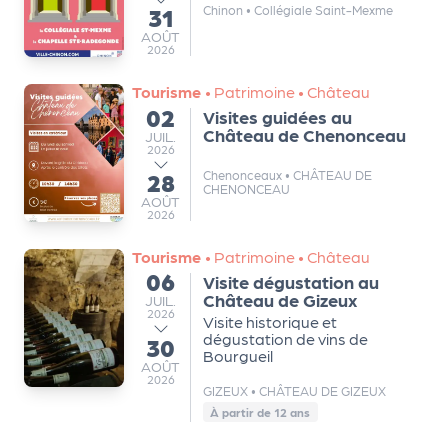
31
Chinon
•
Collégiale Saint-Mexme
au
r
AOÛT
AOÛT
2026
Tourisme
•
Patrimoine
•
Château
P
02
Visites guidées au
du
r
Château de Chenonceau
JUILLET
JUIL.
o
2026
p
28
Chenonceaux
•
CHÂTEAU DE
au
CHENONCEAU
o
AOÛT
AOÛT
2026
s
e
Tourisme
•
Patrimoine
•
Château
r
06
Visite dégustation au
du
u
Château de Gizeux
JUILLET
JUIL.
2026
n
Visite historique et
dégustation de vins de
é
30
au
Bourgueil
v
AOÛT
AOÛT
2026
è
GIZEUX
•
CHÂTEAU DE GIZEUX
n
À partir de 12 ans
e