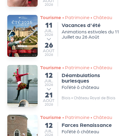
a
AOÛT
2026
n
is
Tourisme
•
Patrimoine
•
Château
a
11
Vacances d'été
du
t
JUILLET
JUIL.
Animations estivales du 11
2026
Juillet au 26 Août
e
26
u
au
AOÛT
AOÛT
r
2026
s
Tourisme
•
Patrimoine
•
Château
L
12
Déambulations
du
e
burlesques
JUILLET
JUIL.
cl
2026
Fol’été ô château
u
21
au
Blois
•
Château Royal de Blois
b
AOÛT
AOÛT
2026
d
e
Tourisme
•
Patrimoine
•
Château
s
12
Farces Renaissance
du
p
JUILLET
JUIL.
Fol’été ô château
2026