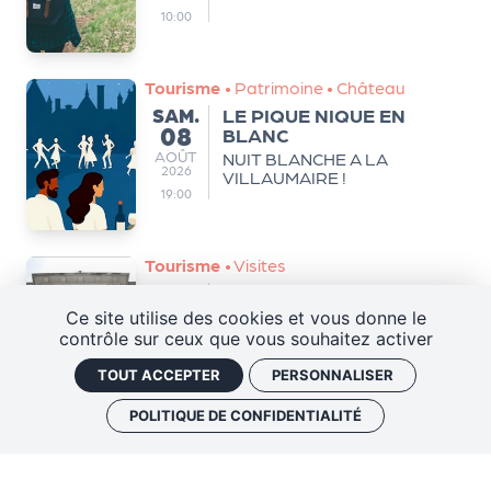
10:00
Tourisme
•
Patrimoine
•
Château
SAMEDI
SAM.
LE PIQUE NIQUE EN
08
BLANC
AOÛT
AOÛT
NUIT BLANCHE A LA
2026
VILLAUMAIRE !
19:00
Tourisme
•
Visites
MARDI
MAR.
Visite thématique : Art
11
déco
Ce site utilise des cookies et vous donne le
AOÛT
AOÛT
Découvrez les édifices Art
contrôle sur ceux que vous souhaitez activer
2026
déco à Tours.
10:00
TOUT ACCEPTER
PERSONNALISER
Tours
•
61 rue du Rempart
POLITIQUE DE CONFIDENTIALITÉ
Tourisme
•
Visites
•
Guidée
JEUDI
JEU.
20 min / une oeuvre
13