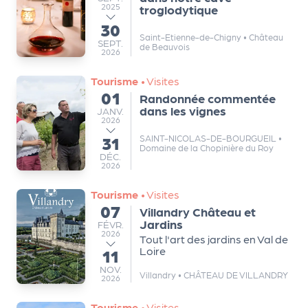
ns
2025
troglodytique
30
au
PR
Saint-Etienne-de-Chigny
•
Château
SEPTEMBRE
SEPT.
de Beauvois
O
2026
G!
Tourisme
•
Visites
01
Randonnée commentée
du
PR
dans les vignes
JANVIER
JANV.
2026
O
31
SAINT-NICOLAS-DE-BOURGUEIL
•
au
G!
Domaine de la Chopinière du Roy
DÉCEMBRE
DÉC.
2026
Le
Ma
Tourisme
•
Visites
07
Villandry Château et
g
du
Jardins
FÉVRIER
FÉVR.
2026
Tout l'art des jardins en Val de
Sui
Loire
11
au
vr
NOVEMBRE
NOV.
Villandry
•
CHÂTEAU DE VILLANDRY
2026
e
Tourisme
•
Visites