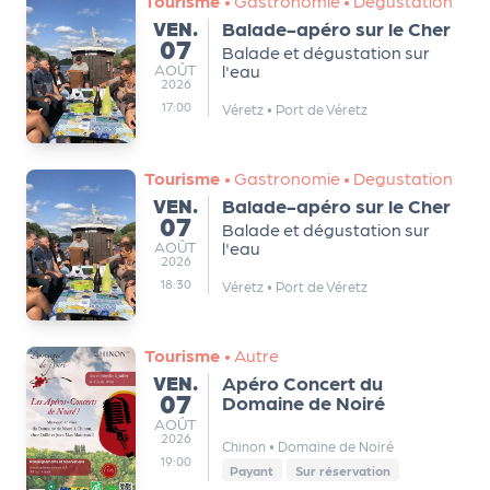
Tourisme
•
Gastronomie
•
Degustation
VENDREDI
VEN.
Balade-apéro sur le Cher
07
Balade et dégustation sur
AOÛT
AOÛT
l'eau
2026
17:00
Véretz
•
Port de Véretz
Tourisme
•
Gastronomie
•
Degustation
VENDREDI
VEN.
Balade-apéro sur le Cher
07
Balade et dégustation sur
AOÛT
AOÛT
l'eau
2026
18:30
Véretz
•
Port de Véretz
Tourisme
•
Autre
VENDREDI
VEN.
Apéro Concert du
07
Domaine de Noiré
AOÛT
AOÛT
2026
Chinon
•
Domaine de Noiré
19:00
Payant
Sur réservation