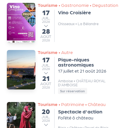
Tourisme
•
Gastronomie
•
Degustation
Q
17
Vino Croisière
du
ui
JUILLET
JUIL.
s
2026
Chisseaux
•
La Bélandre
o
28
au
m
AOÛT
AOÛT
2026
m
e
Tourisme
•
Autre
s
17
Pique-niques
du
-
astronomiques
JUILLET
JUIL.
2026
n
17 juillet et 21 août 2026
o
21
au
Amboise
•
CHÂTEAU ROYAL
u
AOÛT
AOÛT
D'AMBOISE
2026
s
Sur réservation
?
N
Tourisme
•
Patrimoine
•
Château
20
e
Spectacle d'action
du
JUILLET
JUIL.
Fol’été ô château
w
2026
sl
Blois
•
Château Royal de Blois