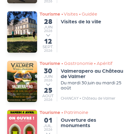
2026
d
Tourisme
•
Visites
•
Guidée
e
28
Visites de la ville
du
l'
JUIN
JUIN
2026
o
12
au
r
SEPTEMBRE
SEPT.
2026
g
Tourisme
•
Gastronomie
•
Apéritif
a
30
Valmerapero au Château
du
n
de Valmer
JUIN
JUIN
2026
Du mardi 30 juin au mardi 25
i
août
25
au
s
AOÛT
AOÛT
CHANCAY
•
Château de Valmer
2026
a
t
Tourisme
•
Patrimoine
01
Ouverture des
du
e
monuments
JUILLET
JUIL.
2026
u