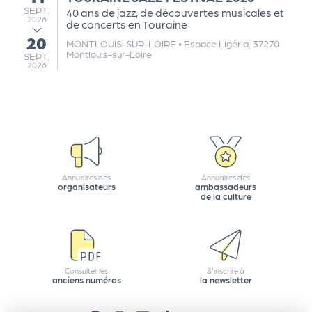
a
SEPTEMBRE
SEPT.
40 ans de jazz, de découvertes musicales et
n
2026
de concerts en Touraine
is
20
au
MONTLOUIS-SUR-LOIRE
•
Espace Ligéria, 37270
a
Montlouis-sur-Loire
SEPTEMBRE
SEPT.
2026
t
e
u
r
s
L
e
Annuaires des
Annuaires des
organisateurs
ambassadeurs
cl
de la culture
u
b
d
e
Consulter les
S'inscrire à
s
anciens numéros
la newsletter
p