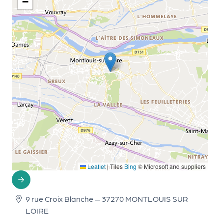
−
r
P
r
o
p
o
s
e
r
u
n
Leaflet
|
Tiles
Bing
© Microsoft and suppliers
é
v
è
9 rue Croix Blanche — 37270 MONTLOUIS SUR
n
LOIRE
e