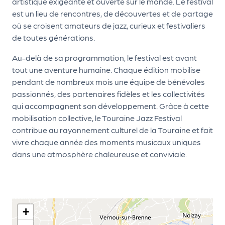
artistique exigeante et ouverte sur le monde. Le festival
d
est un lieu de rencontres, de découvertes et de partage
où se croisent amateurs de jazz, curieux et festivaliers
e
de toutes générations.
l'
Au-delà de sa programmation, le festival est avant
o
tout une aventure humaine. Chaque édition mobilise
r
pendant de nombreux mois une équipe de bénévoles
g
passionnés, des partenaires fidèles et les collectivités
qui accompagnent son développement. Grâce à cette
a
mobilisation collective, le Touraine Jazz Festival
n
contribue au rayonnement culturel de la Touraine et fait
i
vivre chaque année des moments musicaux uniques
dans une atmosphère chaleureuse et conviviale.
s
a
t
e
+
u