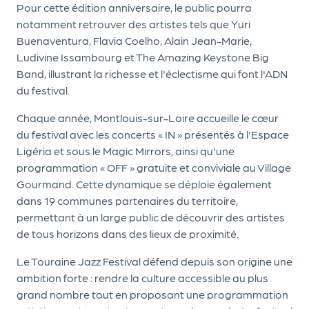
le
Pour cette édition anniversaire, le public pourra
PR
notamment retrouver des artistes tels que Yuri
Buenaventura, Flavia Coelho, Alain Jean-Marie,
O
Ludivine Issambourg et The Amazing Keystone Big
G!
Band, illustrant la richesse et l'éclectisme qui font l'ADN
du festival.
N
os
Chaque année, Montlouis-sur-Loire accueille le cœur
du festival avec les concerts « IN » présentés à l'Espace
se
Ligéria et sous le Magic Mirrors, ainsi qu'une
rvi
programmation « OFF » gratuite et conviviale au Village
ce
Gourmand. Cette dynamique se déploie également
dans 19 communes partenaires du territoire,
s
permettant à un large public de découvrir des artistes
de tous horizons dans des lieux de proximité.
L
e
Le Touraine Jazz Festival défend depuis son origine une
ambition forte : rendre la culture accessible au plus
k
grand nombre tout en proposant une programmation
it