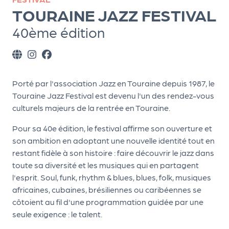
ns
TOURAINE JAZZ FESTIVAL
PR
40ème édition
O
G!
PR
Porté par l'association Jazz en Touraine depuis 1987, le
O
Touraine Jazz Festival est devenu l'un des rendez-vous
culturels majeurs de la rentrée en Touraine.
G!
Le
Pour sa 40e édition, le festival affirme son ouverture et
son ambition en adoptant une nouvelle identité tout en
Ma
restant fidèle à son histoire : faire découvrir le jazz dans
g
toute sa diversité et les musiques qui en partagent
l'esprit. Soul, funk, rhythm & blues, blues, folk, musiques
Sui
africaines, cubaines, brésiliennes ou caribéennes se
vr
côtoient au fil d'une programmation guidée par une
e
seule exigence : le talent.