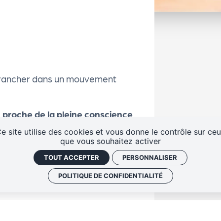
e trancher dans un mouvement
e
proche de la pleine conscience
se l’équilibre entre le corps et
e site utilise des cookies et vous donne le contrôle sur ce
que vous souhaitez activer
TOUT ACCEPTER
PERSONNALISER
apaisante, où le combat se mène
POLITIQUE DE CONFIDENTIALITÉ
ne maîtrise totale du geste.