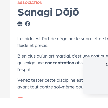
ASSOCIATION
e
Sanagi Dōjō
le
P
Le Iaido est l’art de dégainer le sabre et d
R
fluide et précis.
Bien plus qu’un art martial, c’est une pratiqu
O
qui exige une
concentration
absolue et favori
C
l’esprit.
G!
Venez tester cette discipline esthétique et 
N
avant tout contre soi-même pour atteindre u
o
📅 Dates & Horaires