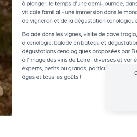
à plonger, le temps d'une demi-journée, dan
g
viticole familial - une immersion dans le mond
de vigneron et de la dégustation œnologique
a
Balade dans les vignes, visite de cave troglo, 
n
d'œnologie, balade en bateau et dégustation s
dégustations œnologiques proposées par Re
i
à l'image des vins de Loire : diverses et var
experts, petits ou grands, particuliers ou prof
C
s
âges et tous les goûts !
a
t
e