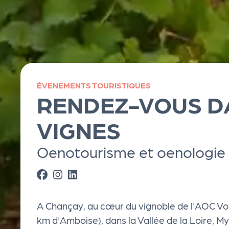
e
k
it
ÉVENEMENTS TOURISTIQUES
RENDEZ-VOUS D
d
VIGNES
e
Oenotourisme et oenologie 
l'
o
A Chançay, au cœur du vignoble de l'AOC Vou
r
km d'Amboise), dans la Vallée de la Loire, 