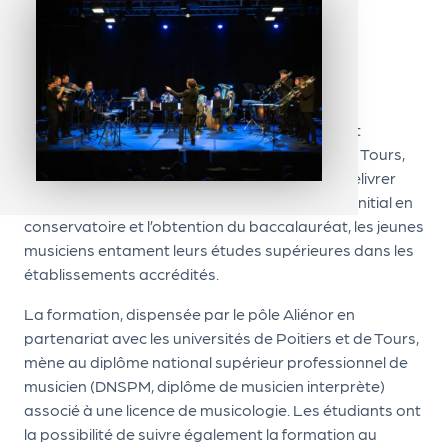
ns
PÔLE ALIENOR
PR
O
G!
Le pôle Aliénor, établissement d’enseignement
PR
supérieur spectacle vivant, situé à Poitiers et à Tours,
est accrédité par le ministère de la Culture à délivrer
O
des diplômes nationaux. À l’issue de leur cycle initial en
G!
conservatoire et l’obtention du baccalauréat, les jeunes
Le
musiciens entament leurs études supérieures dans les
établissements accrédités.
Ma
g
La formation, dispensée par le pôle Aliénor en
partenariat avec les universités de Poitiers et de Tours,
Sui
mène au diplôme national supérieur professionnel de
vr
musicien (DNSPM, diplôme de musicien interprète)
associé à une licence de musicologie. Les étudiants ont
e
la possibilité de suivre également la formation au