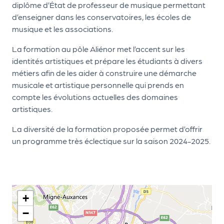
le
diplôme d’État de professeur de musique permettant
PR
d’enseigner dans les conservatoires, les écoles de
musique et les associations.
O
G!
La formation au pôle Aliénor met l’accent sur les
identités artistiques et prépare les étudiants à divers
N
métiers afin de les aider à construire une démarche
os
musicale et artistique personnelle qui prends en
compte les évolutions actuelles des domaines
se
artistiques.
rvi
La diversité de la formation proposée permet d’offrir
ce
un programme très éclectique sur la saison 2024-2025.
s
L
e
+
k
−
it