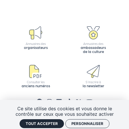
r
P
r
o
Annuaires des
Annuaires des
organisateurs
ambassadeurs
p
de la culture
o
s
e
r
Consulter les
S'inscrire à
u
anciens numéros
la newsletter
n
é
v
Ce site utilise des cookies et vous donne le
è
contrôle sur ceux que vous souhaitez activer
n
CGV
Mentions légales
Plan de site
TOUT ACCEPTER
PERSONNALISER
e
Politique de confidentialité
Gestion des cookies