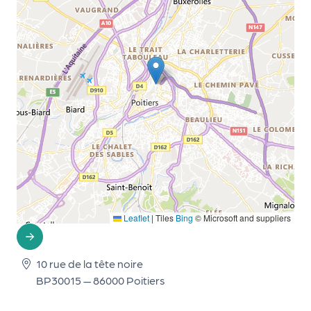
d
e
l'
o
r
g
a
n
i
s
Leaflet
|
Tiles
Bing
© Microsoft and suppliers
a
t
10 rue de la tête noire
e
BP30015 — 86000 Poitiers
u