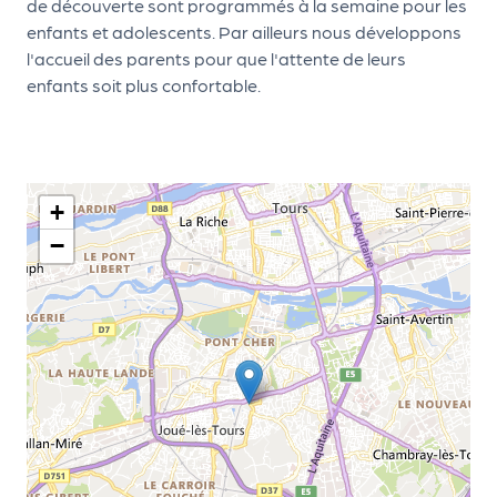
de découverte sont programmés à la semaine pour les
d
enfants et adolescents. Par ailleurs nous développons
e
l'accueil des parents pour que l'attente de leurs
enfants soit plus confortable.
l'
o
r
g
+
a
−
n
i
s
a
t
e
u