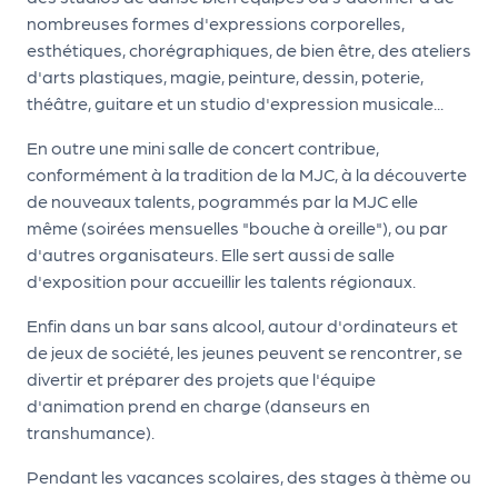
le
nombreuses formes d'expressions corporelles,
PR
esthétiques, chorégraphiques, de bien être, des ateliers
O
d'arts plastiques, magie, peinture, dessin, poterie,
G!
théâtre, guitare et un studio d'expression musicale...
N
En outre une mini salle de concert contribue,
conformément à la tradition de la MJC, à la découverte
os
de nouveaux talents, pogrammés par la MJC elle
se
même (soirées mensuelles "bouche à oreille"), ou par
rvi
d'autres organisateurs. Elle sert aussi de salle
d'exposition pour accueillir les talents régionaux.
ce
s
Enfin dans un bar sans alcool, autour d'ordinateurs et
de jeux de société, les jeunes peuvent se rencontrer, se
L
divertir et préparer des projets que l'équipe
d'animation prend en charge (danseurs en
e
transhumance).
k
Pendant les vacances scolaires, des stages à thème ou
it