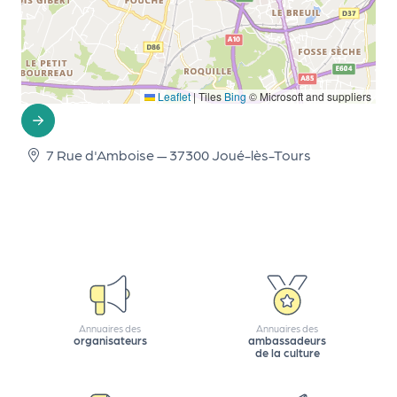
r
P
Leaflet
|
Tiles
Bing
© Microsoft and suppliers
r
o
p
7 Rue d'Amboise — 37300 Joué-lès-Tours
o
s
e
r
u
n
é
v
Annuaires des
Annuaires des
organisateurs
ambassadeurs
è
de la culture
n
e