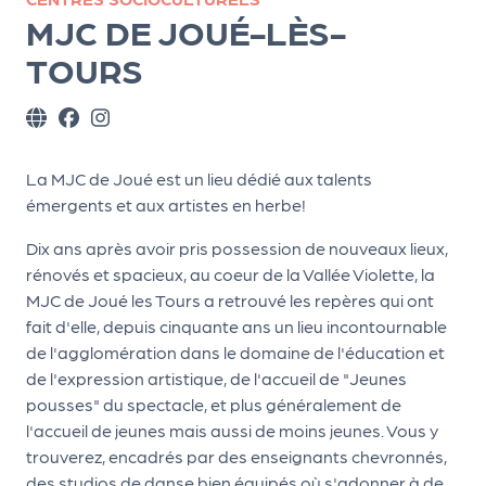
ns
MJC DE JOUÉ-LÈS-
PR
TOURS
O
G!
PR
La MJC de Joué est un lieu dédié aux talents
O
émergents et aux artistes en herbe!
G!
Dix ans après avoir pris possession de nouveaux lieux,
Le
rénovés et spacieux, au coeur de la Vallée Violette, la
Ma
MJC de Joué les Tours a retrouvé les repères qui ont
fait d'elle, depuis cinquante ans un lieu incontournable
g
de l'agglomération dans le domaine de l'éducation et
Sui
de l'expression artistique, de l'accueil de "Jeunes
pousses" du spectacle, et plus généralement de
vr
l'accueil de jeunes mais aussi de moins jeunes. Vous y
e
trouverez, encadrés par des enseignants chevronnés,
des studios de danse bien équipés où s'adonner à de