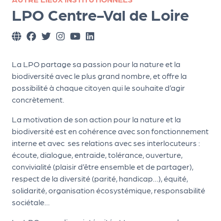
ns
LPO Centre-Val de Loire
PR
O
G!
La LPO partage sa passion pour la nature et la
PR
biodiversité avec le plus grand nombre, et offre la
possibilité à chaque citoyen qui le souhaite d’agir
O
concrètement.
G!
La motivation de son action pour la nature et la
Le
biodiversité est en cohérence avec son fonctionnement
Ma
interne et avec ses relations avec ses interlocuteurs :
g
écoute, dialogue, entraide, tolérance, ouverture,
convivialité (plaisir d’être ensemble et de partager),
Sui
respect de la diversité (parité, handicap…), équité,
vr
solidarité, organisation écosystémique, responsabilité
sociétale…
e