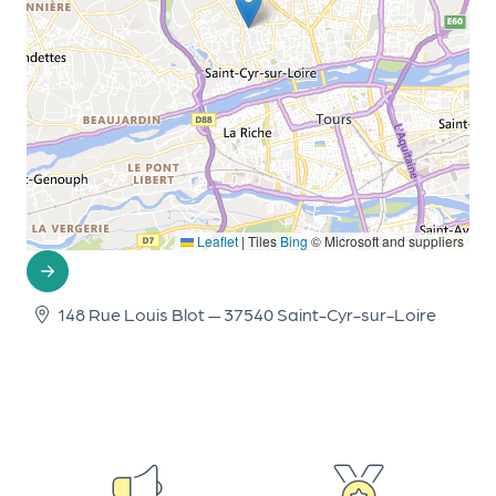
d
e
l'
o
r
g
a
Leaflet
|
Tiles
Bing
© Microsoft and suppliers
n
i
148 Rue Louis Blot — 37540 Saint-Cyr-sur-Loire
s
a
t
e
u