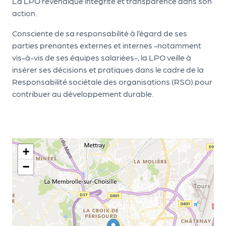
le
La LPO revendique intégrité et transparence dans son
action.
PR
O
Consciente de sa responsabilité à l’égard de ses
parties prenantes externes et internes -notamment
G!
vis-à-vis de ses équipes salariées-, la LPO veille à
N
insérer ses décisions et pratiques dans le cadre de la
Responsabilité sociétale des organisations (RSO) pour
os
contribuer au développement durable.
se
rvi
ce
s
+
−
L
e
k
it