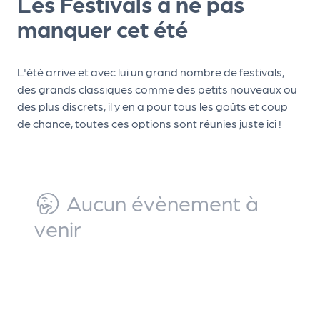
Les Festivals à ne pas
ns
manquer cet été
PR
O
L'été arrive et avec lui un grand nombre de festivals,
G!
des grands classiques comme des petits nouveaux ou
PR
des plus discrets, il y en a pour tous les goûts et coup
de chance, toutes ces options sont réunies juste ici !
O
G!
Le
Aucun évènement à
Ma
g
venir
Sui
vr
e