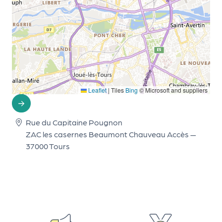
r
P
r
o
p
Leaflet
|
Tiles
Bing
© Microsoft and suppliers
o
s
e
Rue du Capitaine Pougnon
r
ZAC les casernes Beaumont Chauveau Accès —
u
37000 Tours
n
é
v
è
n
e