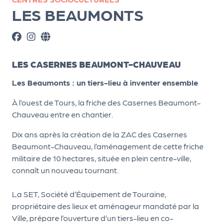
ns
LES BEAUMONTS
PR
O
G!
LES CASERNES BEAUMONT-CHAUVEAU
PR
Les Beaumonts : un tiers-lieu à inventer ensemble
O
À l’ouest de Tours, la friche des Casernes Beaumont-
G!
Chauveau entre en chantier.
Le
Dix ans après la création de la ZAC des Casernes
Ma
Beaumont-Chauveau, l’aménagement de cette friche
g
militaire de 10 hectares, située en plein centre-ville,
connaît un nouveau tournant.
Sui
vr
La SET, Société d’Équipement de Touraine,
e
propriétaire des lieux et aménageur mandaté par la
Ville, prépare l’ouverture d’un tiers-lieu en co-