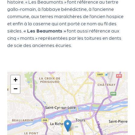
histoire. « Les Beaumonts » font référence au tertre
d
gallo-romain, à l’abbaye bénédictine, à l’ancienne
e
commune, aux terres maraîchères de l’ancien hospice
et enfin à la caserne qui ont porté ce nom au fil des
l'
siècles.
« Les Beaumonts »
font aussi référence aux
o
cinq « monts » représentées par les toitures en dents
r
de scie des anciennes écuries.
g
a
n
+
i
−
s
a
t
e
u