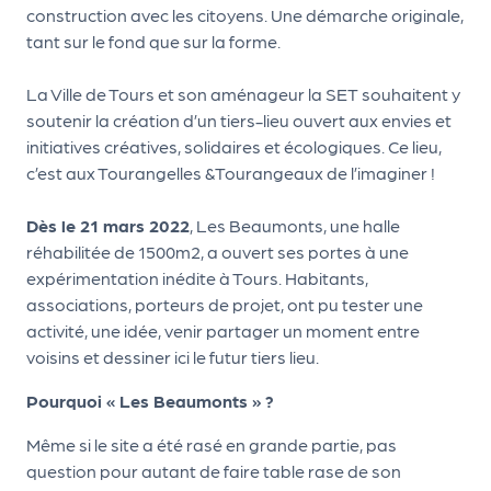
le
construction avec les citoyens. Une démarche originale,
PR
tant sur le fond que sur la forme.
O
La Ville de Tours et son aménageur la SET souhaitent y
G!
soutenir la création d’un tiers-lieu ouvert aux envies et
N
initiatives créatives, solidaires et écologiques. Ce lieu,
c’est aux Tourangelles &Tourangeaux de l’imaginer !
os
se
Dès le 21 mars 2022
, Les Beaumonts, une halle
rvi
réhabilitée de 1500m2, a ouvert ses portes à une
expérimentation inédite à Tours. Habitants,
ce
associations, porteurs de projet, ont pu tester une
s
activité, une idée, venir partager un moment entre
voisins et dessiner ici le futur tiers lieu.
L
Pourquoi « Les Beaumonts » ?
e
k
Même si le site a été rasé en grande partie, pas
question pour autant de faire table rase de son
it