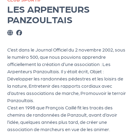
ns
LES ARPENTEURS
PR
PANZOULTAIS
O
G!
PR
C’est dans le Journal Officiel du 2 novembre 2002, sous
O
le numéro 500, que nous pouvions apprendre
G!
officiellement la création d’une association : Les
Arpenteurs Panzoultais. Il y était écrit, Objet :
Le
Développer les randonnées pédestres et les loisirs de
Ma
la nature, Entretenir des rapports cordiaux avec
g
d’autres associations de marche, Promouvoir le terroir
Panzoultais.
Sui
C’est en 1998 que François Caillé fit les tracés des
vr
chemins de randonnées de Panzoult, avant d’avoir
l’idée, quelques années plus tard, de créer une
e
association de marcheurs en vue de les animer.