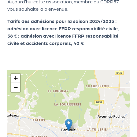
le
Aujourd’hui cette association, membre du CDRP37,
PR
vous souhaite la bienvenue.
O
Tarifs des adhésions pour la saison 2024/2025 :
G!
adhésion avec licence FFRP responsabilité civile,
38 € ; adhésion avec licence FFRP responsabilité
N
civile et accidents corporels, 40 €
os
se
rvi
+
ce
−
s
L
e
k
it