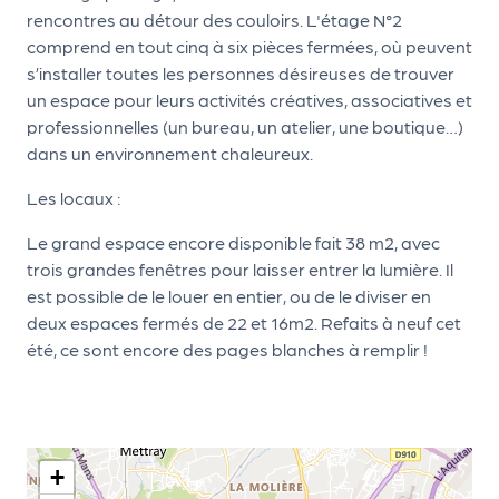
le
rencontres au détour des couloirs. L'étage N°2
PR
comprend en tout cinq à six pièces fermées, où peuvent
O
s’installer toutes les personnes désireuses de trouver
un espace pour leurs activités créatives, associatives et
G!
professionnelles (un bureau, un atelier, une boutique…)
N
dans un environnement chaleureux.
os
Les locaux :
se
Le grand espace encore disponible fait 38 m2, avec
rvi
trois grandes fenêtres pour laisser entrer la lumière. Il
ce
est possible de le louer en entier, ou de le diviser en
deux espaces fermés de 22 et 16m2. Refaits à neuf cet
s
été, ce sont encore des pages blanches à remplir !
L
e
k
+
it