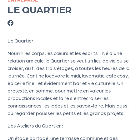
ns
LE QUARTIER
PR
O
G!
Le Quartier :
PR
Nourrir les corps, les cœurs et les esprits… Né d'une
O
relation amicale, le Quartier se veut un lieu de vie où se
G!
croiser, au fil des trois étages, à toutes les heures de la
journée. Cantine locavore le midi, lavomatic, café cosy,
Le
épicerie fine... et évidemment bar et vie culturelle. Un
Ma
prétexte, en somme, pour mettre en valeur les
g
productions locales et faire s'entrecroiser les
connaissances, les idées et les savoir-faire. Mais aussi,
Sui
où regarder pousser les petits et les grands projets !
vr
Les Ateliers du Quartier :
e
Un étage partagé, une terrasse commune et des