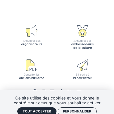
r
P
r
o
Annuaires des
Annuaires des
p
organisateurs
ambassadeurs
de la culture
o
s
e
r
u
Consulter les
S'inscrire à
anciens numéros
la newsletter
n
é
v
Ce site utilise des cookies et vous donne le
è
contrôle sur ceux que vous souhaitez activer
n
CGV
Mentions légales
Plan de site
e
TOUT ACCEPTER
PERSONNALISER