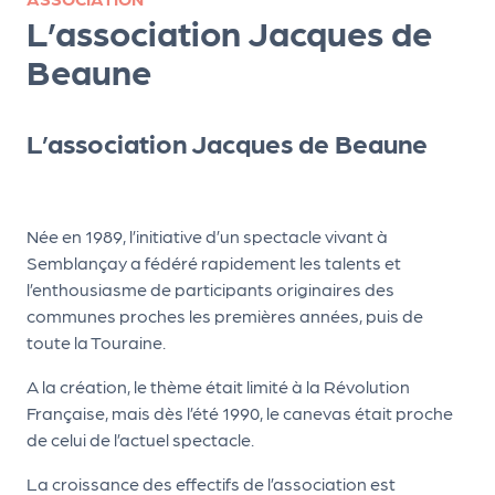
ns
L’association Jacques de
PR
Beaune
O
G!
L’association Jacques de Beaune
PR
O
G!
Née en 1989, l’initiative d’un spectacle vivant à
Semblançay a fédéré rapidement les talents et
Le
l’enthousiasme de participants originaires des
Ma
communes proches les premières années, puis de
g
toute la Touraine.
Sui
A la création, le thème était limité à la Révolution
Française, mais dès l’été 1990, le canevas était proche
vr
de celui de l’actuel spectacle.
e
La croissance des effectifs de l’association est