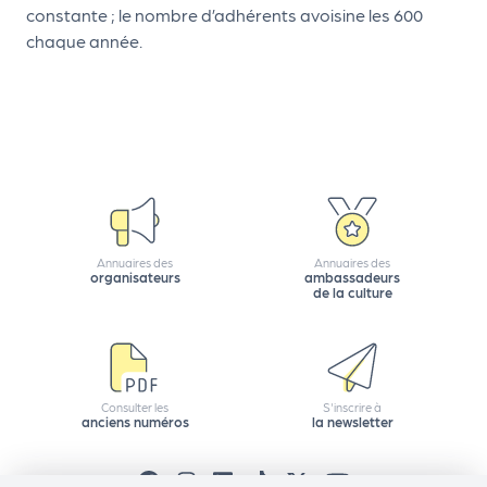
le
constante ; le nombre d’adhérents avoisine les 600
PR
chaque année.
O
G!
N
os
se
rvi
Annuaires des
Annuaires des
organisateurs
ambassadeurs
ce
de la culture
s
L
e
Consulter les
S'inscrire à
anciens numéros
la newsletter
k
it