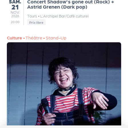
SAMEDI
SAM.
Concert Shadow's gone out (Rock) +
21
Astrid Grenen (Dark pop)
NOVEMBRE
NOV.
Tours
•
L'Archipel Bar/Café culturel
2026
20:00
Prix libre
Culture
•
Théâtre
•
Stand-Up