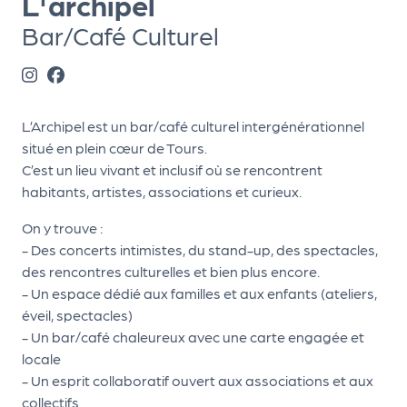
L'archipel
ns
Bar/Café Culturel
PR
O
G!
L’Archipel est un bar/café culturel intergénérationnel
PR
situé en plein cœur de Tours.
O
C’est un lieu vivant et inclusif où se rencontrent
habitants, artistes, associations et curieux.
G!
Le
On y trouve :
- Des concerts intimistes, du stand-up, des spectacles,
Ma
des rencontres culturelles et bien plus encore.
g
- Un espace dédié aux familles et aux enfants (ateliers,
éveil, spectacles)
Sui
- Un bar/café chaleureux avec une carte engagée et
vr
locale
e
- Un esprit collaboratif ouvert aux associations et aux
collectifs