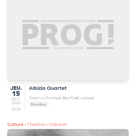
JEUDI
JEU.
Albizia Quartet
15
Tours
•
L'Archipel Bar/Café culturel
OCTOBRE
OCT.
2026
Prix libre
20:30
Culture
•
Théâtre
•
Cabaret