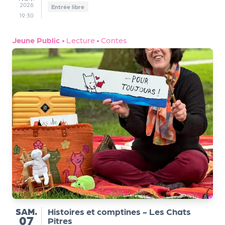
2026
Entrée libre
19:30
Jeune Public
•
Lecture
•
Contes
SAMEDI
SAM.
Histoires et comptines - Les Chats
07
Pitres