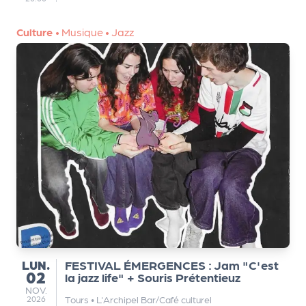
Culture
•
Musique
•
Jazz
LUNDI
LUN.
FESTIVAL ÉMERGENCES : Jam "C'est
02
la jazz life" + Souris Prétentieuz
NOVEMBRE
NOV.
Tours
•
L'Archipel Bar/Café culturel
2026