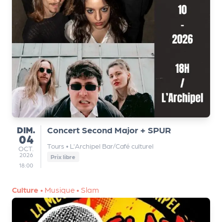
DIMANCHE
DIM.
Concert Second Major + SPUR
04
Tours
•
L'Archipel Bar/Café culturel
OCTOBRE
OCT.
2026
Prix libre
18:00
Culture
•
Musique
•
Slam