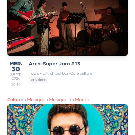
MERCREDI
MER.
Archi Super Jam #13
30
Tours
•
L'Archipel Bar/Café culturel
SEPTEMBRE
SEPT.
2026
Prix libre
20:30
Culture
•
Musique
•
Musique du Monde