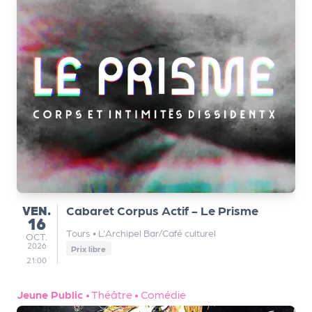
VENDREDI
VEN.
Cabaret Corpus Actif - Le Prisme
16
Tours
•
L'Archipel Bar/Café culturel
OCTOBRE
OCT.
2026
Prix libre
21:00
Jeune Public
•
Théâtre
•
Comédie