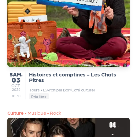
SAMEDI
SAM.
Histoires et comptines - Les Chats
03
Pitres
OCTOBRE
OCT.
Tours
•
L'Archipel Bar/Café culturel
2026
10:30
Prix libre
Culture
•
Musique
•
Rock