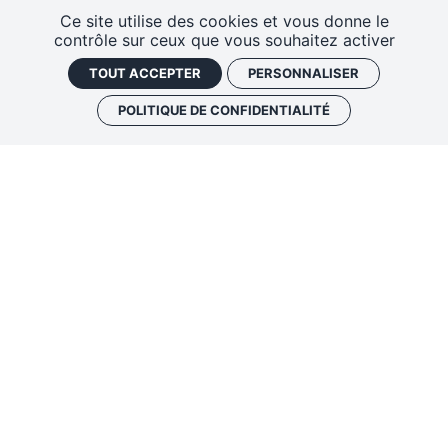
Ce site utilise des cookies et vous donne le
JEUDI
JEU.
Archi Comedy Club #8
26
contrôle sur ceux que vous souhaitez activer
Tours
•
L'Archipel Bar/Café culturel
NOVEMBRE
NOV.
TOUT ACCEPTER
PERSONNALISER
2026
Prix libre
20:00
POLITIQUE DE CONFIDENTIALITÉ
Jeune Public
•
Théâtre
•
Marionnettes