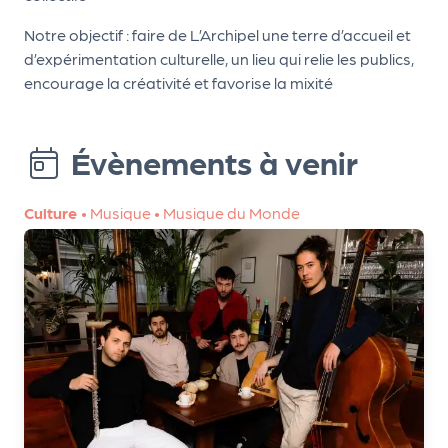
le
PR
Notre objectif : faire de L’Archipel une terre d’accueil et
d’expérimentation culturelle, un lieu qui relie les publics,
O
encourage la créativité et favorise la mixité
G!
N
Évènements à venir
os
se
Culture
•
Musique
•
Musique du Monde
rvi
ce
s
L
e
k
it