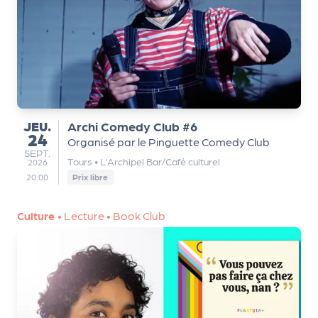
Q
ui
s
o
m
m
e
JEUDI
JEU.
Archi Comedy Club #6
24
s
Organisé par le Pinguette Comedy Club
SEPTEMBRE
SEPT.
-
Tours
•
L'Archipel Bar/Café culturel
2026
n
20:00
Prix libre
o
u
Culture
•
Lecture
•
Book Club
s
?
N
e
w
sl