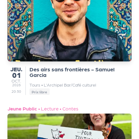
JEUDI
JEU.
Des airs sans frontières - Samuel
01
Garcia
OCTOBRE
OCT.
Tours
•
L'Archipel Bar/Café culturel
2026
20:30
Prix libre
Jeune Public
•
Lecture
•
Contes