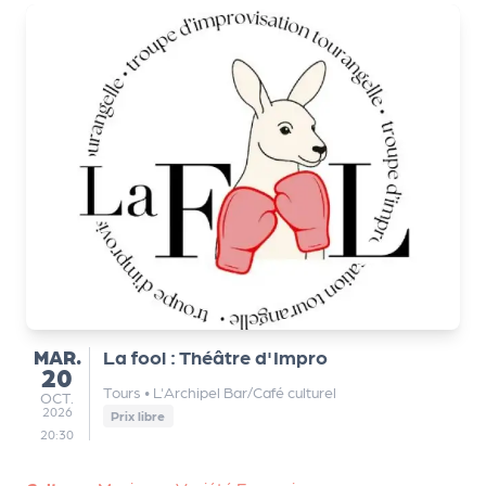
MARDI
MAR.
La fool : Théâtre d'Impro
20
Tours
•
L'Archipel Bar/Café culturel
OCTOBRE
OCT.
2026
Prix libre
20:30