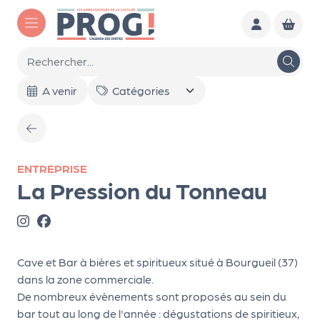
Aller au contenu principal
To
A venir
ut
l'a
ge
nd
ENTREPRISE
La Pression du Tonneau
a
Le
s
sél
Cave et Bar à bières et spiritueux situé à Bourgueil (37)
dans la zone commerciale.
ec
De nombreux évènements sont proposés au sein du
tio
bar tout au long de l'année : dégustations de spiritieux,