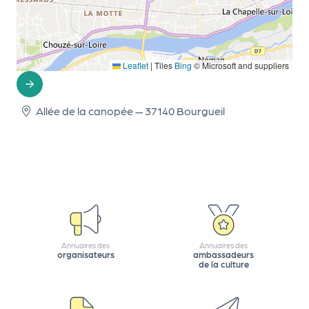
le
PR
O
G!
Leaflet
|
Tiles
Bing
© Microsoft and suppliers
N
Allée de la canopée — 37140 Bourgueil
os
se
rvi
ce
s
L
Annuaires des
Annuaires des
organisateurs
ambassadeurs
e
de la culture
k
it