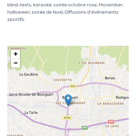
ns
blind-tests, karaoké, soirée octobre rose, Movember,
halloween, soirée de Noel, Diffusions d'évènements
PR
sportifs.
O
G!
PR
+
O
−
G!
Le
Ma
g
Sui
vr
e