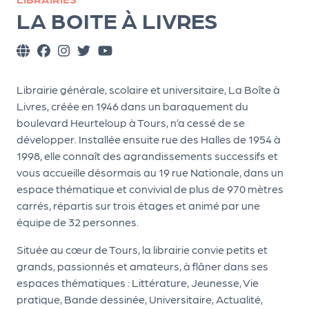
ns
LA BOITE À LIVRES
PR
O
G!
Librairie générale, scolaire et universitaire, La Boîte à
PR
Livres, créée en 1946 dans un baraquement du
boulevard Heurteloup à Tours, n’a cessé de se
O
développer. Installée ensuite rue des Halles de 1954 à
G!
1998, elle connaît des agrandissements successifs et
Le
vous accueille désormais au 19 rue Nationale, dans un
espace thématique et convivial de plus de 970 mètres
Ma
carrés, répartis sur trois étages et animé par une
g
équipe de 32 personnes.
Sui
Située au cœur de Tours, la librairie convie petits et
vr
grands, passionnés et amateurs, à flâner dans ses
espaces thématiques : Littérature, Jeunesse, Vie
e
pratique, Bande dessinée, Universitaire, Actualité,