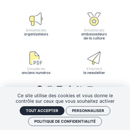
r
P
Annuaires des
Annuaires des
organisateurs
ambassadeurs
r
de la culture
o
p
o
s
Consulter les
S'inscrire à
e
anciens numéros
la newsletter
r
u
n
Ce site utilise des cookies et vous donne le
é
contrôle sur ceux que vous souhaitez activer
v
CGV
Mentions légales
Plan de site
TOUT ACCEPTER
PERSONNALISER
è
Politique de confidentialité
Gestion des cookies
n
J'ai un code promo
Retrouver vos commandes
POLITIQUE DE CONFIDENTIALITÉ
e