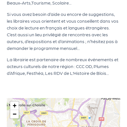
le
Beaux-Arts,Tourisme, Scolaire...
PR
Si vous avez besoin d’aide ou encore de suggestions,
O
les libraires vous orientent et vous conseillent dans vos
G!
choix de lecture en français et langues étrangères.
C’est aussi un lieu privilégié de rencontres avec les
N
auteurs, d’expositions et d’animations ; n’hésitez pas à
os
demander le programme mensuel...
se
La librairie est partenaire de nombreux événements et
rvi
acteurs culturels de notre région : CCC OD, Plumes
d’Afrique, Festhéa, Les RDV de L‘Histoire de Blois...
ce
s
L
+
e
−
k
it