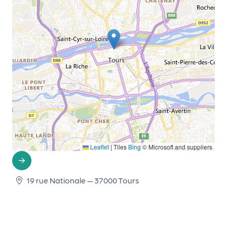
d
e
l'
o
r
g
a
n
i
Leaflet
|
Tiles
Bing
© Microsoft and suppliers
s
a
19 rue Nationale — 37000 Tours
t
e
u