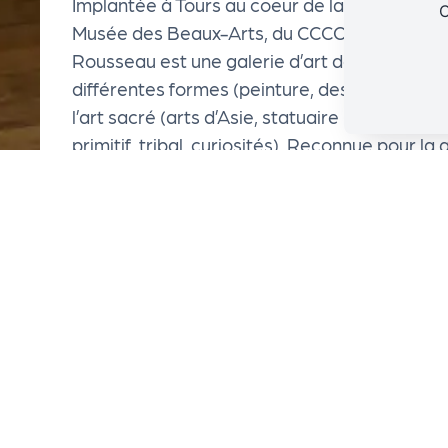
Implantée à Tours au coeur de la majestueuse
C
e
Musée des Beaux-Arts, du CCCOD et à une heu
Rousseau est une galerie d’art dédiée à la 
le
différentes formes (peinture, dessin, gravure
l’art sacré (arts d’Asie, statuaire indien et bo
P
primitif, tribal, curiosités). Reconnue pour la 
artistique sensible et puissante, la Galerie 
R
meilleur de l'art actuel avec une quinzaine d'
Philippe Berthommier, Jérôme Delépine, Hé
O
Didier Hamey, Marina Ho, Charlotte de Mau
Sandrine Paumelle, Marion Robert, Corinne 
G!
N
o