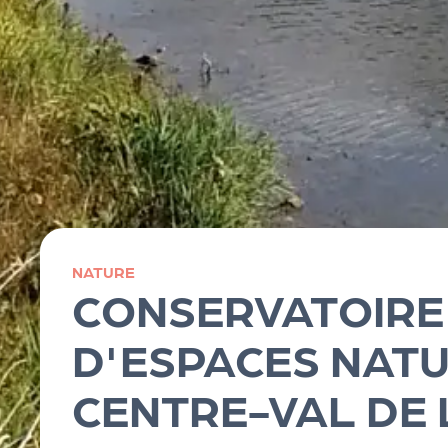
R
O
G!
Le
M
NATURE
CONSERVATOIRE
ag
D'ESPACES NAT
Su
CENTRE-VAL DE 
ivr