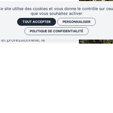
e site utilise des cookies et vous donne le contrôle sur ce
que vous souhaitez activer
e est ainsi né en 1990, à
TOUT ACCEPTER
PERSONNALISER
st devenu Conservatoire d'espaces
POLITIQUE DE CONFIDENTIALITÉ
 et professionnelle, le
lusieurs partenaires convaincus
es mesures réglementaires à une
+
nts contextes locaux.
−
oire d'espaces naturels Centre-
rotégés, répartis sur près de 4
ion Centre-Val de Loire.