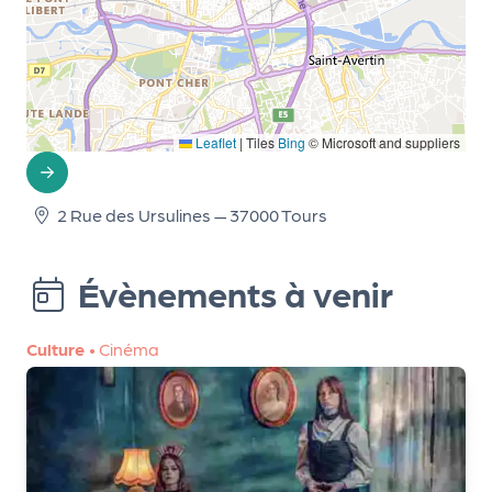
d
e
l'
o
Leaflet
|
Tiles
Bing
© Microsoft and suppliers
r
g
2 Rue des Ursulines — 37000 Tours
a
n
Évènements à venir
i
s
Culture
•
Cinéma
a
t
e
u