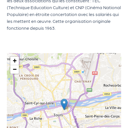
le
les deux associations qui les constituent : TEC
(Technique Education Culture) et CNP (Cinéma National
PR
Populaire) en étroite concertation avec les salariés qui
O
les mettent en œuvre. Cette organisation originale
G!
fonctionne depuis 1963.
N
os
se
+
rvi
−
ce
s
L
e
k
it