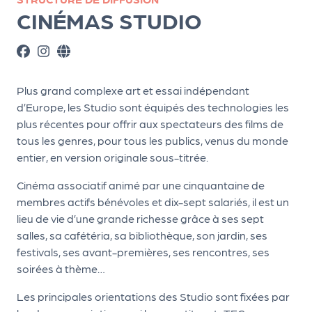
ns
CINÉMAS STUDIO
PR
O
G!
Plus grand complexe art et essai indépendant
PR
d’Europe, les Studio sont équipés des technologies les
plus récentes pour offrir aux spectateurs des films de
O
tous les genres, pour tous les publics, venus du monde
G!
entier, en version originale sous-titrée.
Le
Cinéma associatif animé par une cinquantaine de
Ma
membres actifs bénévoles et dix-sept salariés, il est un
g
lieu de vie d’une grande richesse grâce à ses sept
salles, sa cafétéria, sa bibliothèque, son jardin, ses
Sui
festivals, ses avant-premières, ses rencontres, ses
vr
soirées à thème…
e
Les principales orientations des Studio sont fixées par