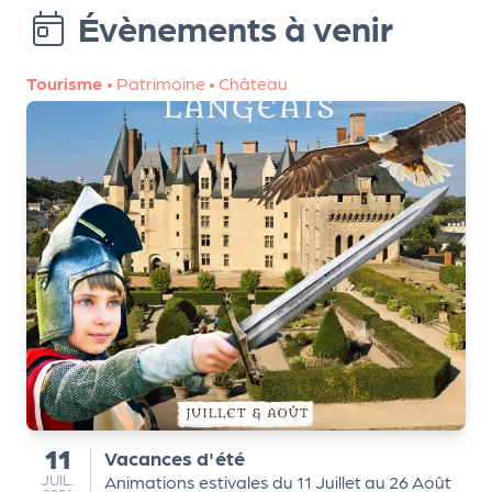
le
Évènements à venir
PR
O
Tourisme
•
Patrimoine
•
Château
G!
N
os
se
rvi
ce
s
L
e
k
11
Vacances d'été
du
it
JUILLET
JUIL.
Animations estivales du 11 Juillet au 26 Août