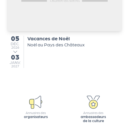
a
r
t
e
n
a
05
Vacances de Noël
du
ir
DÉCEMBRE
DÉC.
Noël au Pays des Châteaux
2026
e
03
s
au
JANVIER
JANV.
2027
Annuaires des
Annuaires des
organisateurs
ambassadeurs
de la culture