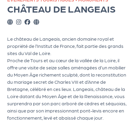
ns
CHÂTEAU DE LANGEAIS
PR
O
G!
Le château de Langeais, ancien domaine royal et
PR
propriété de l’Institut de France, fait partie des grands
sites du Val de Loire.
O
Proche de Tours et au cœur de la vallée de la Loire, il
G!
offre une visite de seize salles aménagées d’un mobilier
Le
du Moyen Âge richement sculpté, dont la reconstitution
du mariage secret de Charles VIII et d’Anne de
Ma
Bretagne, célébré en ces lieux. Langeais, château de la
g
Loire datant du Moyen Âge et de la Renaissance, vous
surprendra par son parc arboré de cèdres et séquoias,
Sui
ainsi que par son impressionnant pont-levis encore en
vr
fonctionnement, levé et abaissé chaque jour.
e