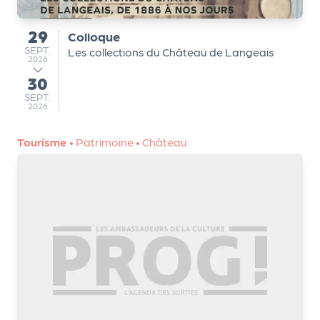
m
e
29
Colloque
du
n
SEPTEMBRE
SEPT.
Les collections du Château de Langeais
t
2026
30
au
SEPTEMBRE
SEPT.
A
2026
n
n
Tourisme
•
Patrimoine
•
Château
u
a
ir
e
d
e
s
o
r
g