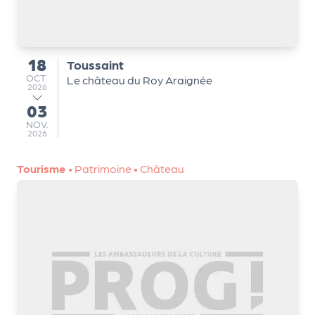
a
n
is
a
18
Toussaint
du
t
OCTOBRE
OCT.
Le château du Roy Araignée
e
2026
u
03
au
r
NOVEMBRE
NOV.
2026
s
L
Tourisme
•
Patrimoine
•
Château
e
cl
u
b
d
e
s
p