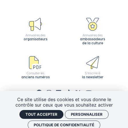
d
e
l'
o
Annuaires des
Annuaires des
organisateurs
ambassadeurs
r
de la culture
g
a
n
Consulter les
S'inscrire à
anciens numéros
la newsletter
i
s
a
Ce site utilise des cookies et vous donne le
contrôle sur ceux que vous souhaitez activer
t
CGV
Mentions légales
Plan de site
TOUT ACCEPTER
PERSONNALISER
e
Politique de confidentialité
Gestion des cookies
u
J'ai un code promo
Retrouver vos commandes
POLITIQUE DE CONFIDENTIALITÉ