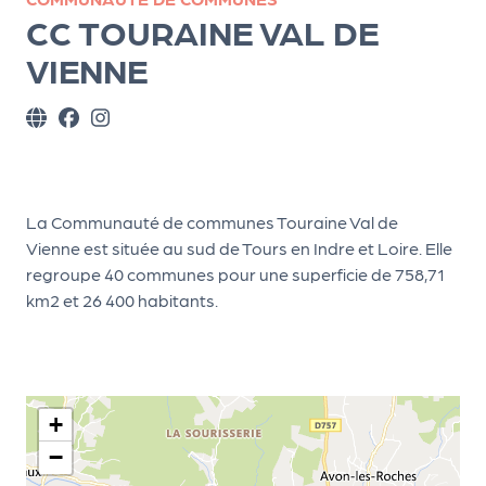
ns
CC TOURAINE VAL DE
PR
VIENNE
O
G!
PR
O
La Communauté de communes Touraine Val de
G!
Vienne est située au sud de Tours en Indre et Loire. Elle
Le
regroupe 40 communes pour une superficie de 758,71
Ma
km2 et 26 400 habitants.
g
Sui
vr
+
e
−