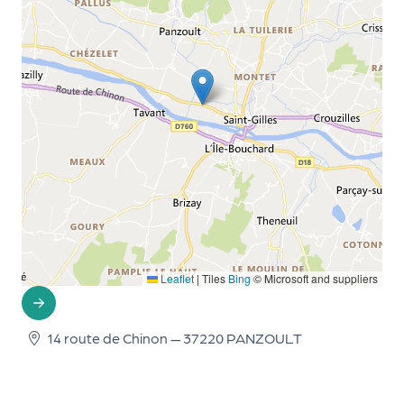
le
PR
O
G!
N
os
se
rvi
ce
s
Leaflet
|
Tiles
Bing
© Microsoft and suppliers
L
e
14 route de Chinon — 37220 PANZOULT
k
it