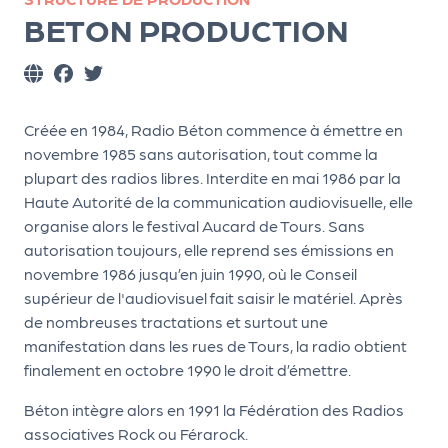
ns
BETON PRODUCTION
PR
O
G!
Créée en 1984, Radio Béton commence à émettre en
PR
novembre 1985 sans autorisation, tout comme la
plupart des radios libres. Interdite en mai 1986 par la
O
Haute Autorité de la communication audiovisuelle, elle
G!
organise alors le festival Aucard de Tours. Sans
Le
autorisation toujours, elle reprend ses émissions en
novembre 1986 jusqu’en juin 1990, où le Conseil
Ma
supérieur de l'audiovisuel fait saisir le matériel. Après
g
de nombreuses tractations et surtout une
manifestation dans les rues de Tours, la radio obtient
Sui
finalement en octobre 1990 le droit d’émettre.
vr
Béton intègre alors en 1991 la Fédération des Radios
e
associatives Rock ou Férarock.