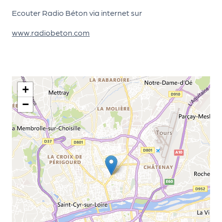
le
Ecouter Radio Béton via internet sur
PR
O
www.radiobeton.com
G!
N
os
+
se
−
rvi
ce
s
L
e
k
it