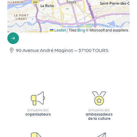
d
e
l'
Leaflet
|
Tiles
Bing
© Microsoft and suppliers
o
r
90 Avenue André Maginot — 37100 TOURS
g
a
n
i
s
a
Annuaires des
Annuaires des
t
organisateurs
ambassadeurs
de la culture
e
u